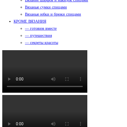
Вязание шарфов и накидок спицами
Вязаные сумки спицами
Вязаные юбки и брюки спицами
КРОМЕ ВЯЗАНИЯ
— готовим вместе
— путешествия
— секреты красоты