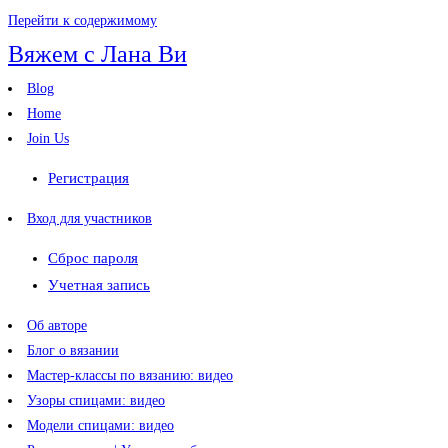
Перейти к содержимому
Вяжем с Лана Ви
Blog
Home
Join Us
Регистрация
Вход для участников
Сброс пароля
Учетная запись
Об авторе
Блог о вязании
Мастер-классы по вязанию: видео
Узоры спицами: видео
Модели спицами: видео