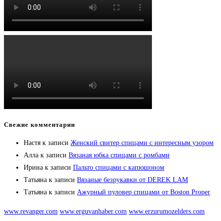
Свежие комментарии
Настя
к записи
Женский свитер спицами с интересным узором
Алла
к записи
Вязаная юбка спицами с ромбами
Ирина
к записи
Пальто спицами с капюшоном
Татьяна
к записи
Вязаные безрукавки от DEREK LAM
Татьяна
к записи
Ажурный пуловер спицами от Boston Proper
www.revanger.com
www.erguvanhaber.com
www.erzurumozelders.com