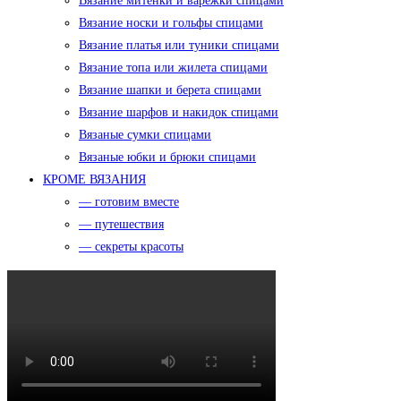
Вязание митенки и варежки спицами
Вязание носки и гольфы спицами
Вязание платья или туники спицами
Вязание топа или жилета спицами
Вязание шапки и берета спицами
Вязание шарфов и накидок спицами
Вязаные сумки спицами
Вязаные юбки и брюки спицами
КРОМЕ ВЯЗАНИЯ
— готовим вместе
— путешествия
— секреты красоты