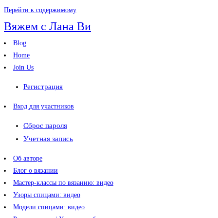
Перейти к содержимому
Вяжем с Лана Ви
Blog
Home
Join Us
Регистрация
Вход для участников
Сброс пароля
Учетная запись
Об авторе
Блог о вязании
Мастер-классы по вязанию: видео
Узоры спицами: видео
Модели спицами: видео