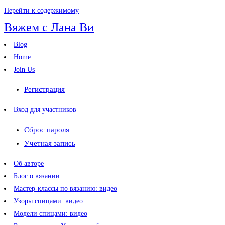
Перейти к содержимому
Вяжем с Лана Ви
Blog
Home
Join Us
Регистрация
Вход для участников
Сброс пароля
Учетная запись
Об авторе
Блог о вязании
Мастер-классы по вязанию: видео
Узоры спицами: видео
Модели спицами: видео