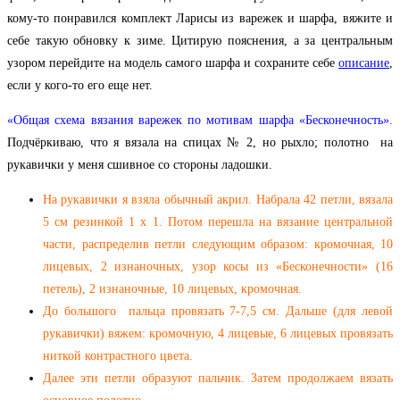
кому-то понравился комплект Ларисы из варежек и шарфа, вяжите и
себе такую обновку к зиме. Цитирую пояснения, а за центральным
узором перейдите на модель самого шарфа и сохраните себе
описание
,
если у кого-то его еще нет.
«Общая схема вязания варежек по мотивам шарфа «Бесконечность».
Подчёркиваю, что я вязала на спицах № 2, но рыхло; полотно на
рукавички у меня сшивное со стороны ладошки.
На рукавички я взяла обычный акрил. Набрала 42 петли, вязала
5 см резинкой 1 х 1. Потом перешла на вязание центральной
части, распределив петли следующим образом: кромочная, 10
лицевых, 2 изнаночных, узор косы из «Бесконечности» (16
петель), 2 изнаночные, 10 лицевых, кромочная.
До большого пальца провязать 7-7,5 см. Дальше (для левой
рукавички) вяжем: кромочную, 4 лицевые, 6 лицевых провязать
ниткой контрастного цвета.
Далее эти петли образуют пальчик. Затем продолжаем вязать