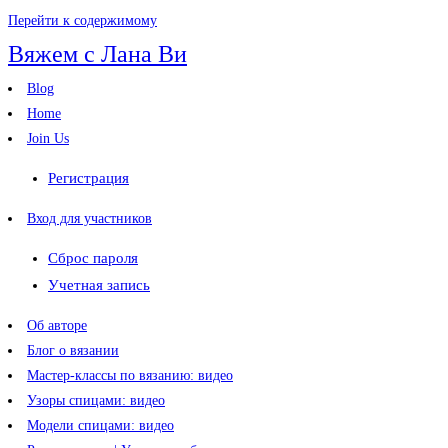
Перейти к содержимому
Вяжем с Лана Ви
Blog
Home
Join Us
Регистрация
Вход для участников
Сброс пароля
Учетная запись
Об авторе
Блог о вязании
Мастер-классы по вязанию: видео
Узоры спицами: видео
Модели спицами: видео