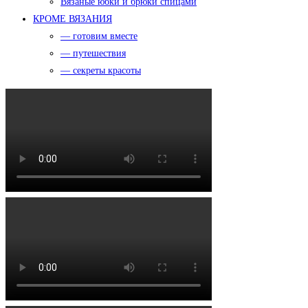
Вязаные юбки и брюки спицами
КРОМЕ ВЯЗАНИЯ
— готовим вместе
— путешествия
— секреты красоты