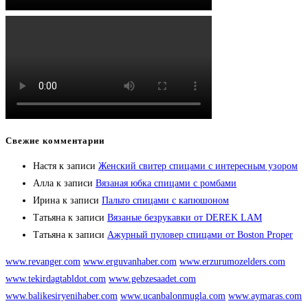
Свежие комментарии
Настя
к записи
Женский свитер спицами с интересным узором
Алла
к записи
Вязаная юбка спицами с ромбами
Ирина
к записи
Пальто спицами с капюшоном
Татьяна
к записи
Вязаные безрукавки от DEREK LAM
Татьяна
к записи
Ажурный пуловер спицами от Boston Proper
www.revanger.com
www.erguvanhaber.com
www.erzurumozelders.com
www.tekirdagtabldot.com
www.gebzesaadet.com
www.balikesiryenihaber.com
www.ucanbalonmugla.com
www.aymaras.com