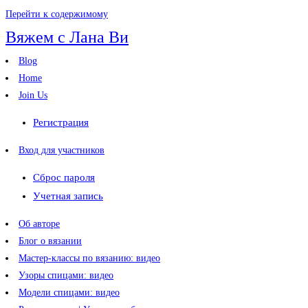
Перейти к содержимому
Вяжем с Лана Ви
Blog
Home
Join Us
Регистрация
Вход для участников
Сброс пароля
Учетная запись
Об авторе
Блог о вязании
Мастер-классы по вязанию: видео
Узоры спицами: видео
Модели спицами: видео