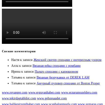
Свежие комментарии
Настя
к записи
Женский свитер спицами с интересным узором
Алла
к записи
Вязаная юбка спицами с ромбами
Ирина
к записи
Пальто спицами с капюшоном
Татьяна
к записи
Вязаные безрукавки от DEREK LAM
Татьяна
к записи
Ажурный пуловер спицами от Boston Proper
www.revanger.com
www.erguvanhaber.com
www.erzurumozelders.com
www.tekirdagtabldot.com
www.gebzesaadet.com
www.balikesiryenihaber.com
www.ucanbalonmugla.com
www.aymaras.com