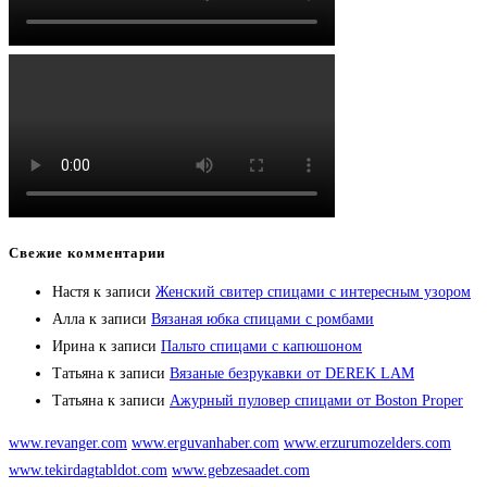
Свежие комментарии
Настя
к записи
Женский свитер спицами с интересным узором
Алла
к записи
Вязаная юбка спицами с ромбами
Ирина
к записи
Пальто спицами с капюшоном
Татьяна
к записи
Вязаные безрукавки от DEREK LAM
Татьяна
к записи
Ажурный пуловер спицами от Boston Proper
www.revanger.com
www.erguvanhaber.com
www.erzurumozelders.com
www.tekirdagtabldot.com
www.gebzesaadet.com