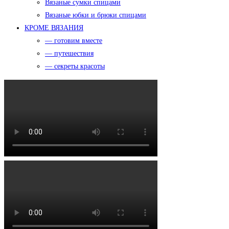
Вязаные сумки спицами
Вязаные юбки и брюки спицами
КРОМЕ ВЯЗАНИЯ
— готовим вместе
— путешествия
— секреты красоты