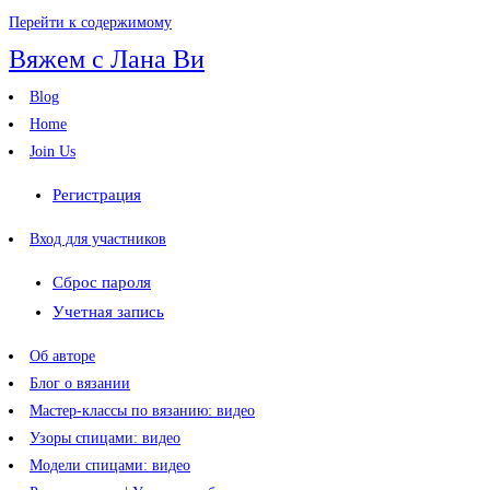
Перейти к содержимому
Вяжем с Лана Ви
Blog
Home
Join Us
Регистрация
Вход для участников
Сброс пароля
Учетная запись
Об авторе
Блог о вязании
Мастер-классы по вязанию: видео
Узоры спицами: видео
Модели спицами: видео