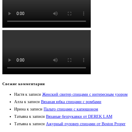
Свежие комментарии
Настя
к записи
Женский свитер спицами с интересным узором
Алла
к записи
Вязаная юбка спицами с ромбами
Ирина
к записи
Пальто спицами с капюшоном
Татьяна
к записи
Вязаные безрукавки от DEREK LAM
Татьяна
к записи
Ажурный пуловер спицами от Boston Proper