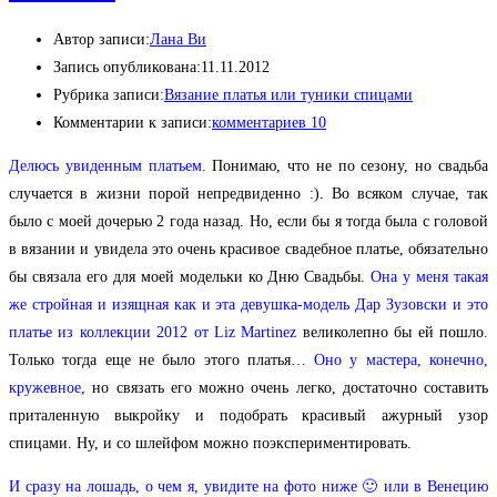
Автор записи:
Лана Ви
Запись опубликована:
11.11.2012
Рубрика записи:
Вязание платья или туники спицами
Комментарии к записи:
комментариев 10
Делюсь увиденным платьем.
Понимаю, что не по сезону, но свадьба
случается в жизни порой непредвиденно :). Во всяком случае, так
было с моей дочерью 2 года назад. Но, если бы я тогда была с головой
в вязании и увидела это очень красивое свадебное платье, обязательно
бы связала его для моей модельки ко Дню Свадьбы.
Она у меня такая
же стройная и изящная как и эта девушка-модель Дар Зузовски
и это
платье из коллекции 2012 от Liz Martinez
великолепно бы ей пошло.
Только тогда еще не было этого платья…
Оно у мастера, конечно,
кружевное,
но связать его можно очень легко, достаточно составить
приталенную выкройку и подобрать красивый ажурный узор
спицами. Ну, и со шлейфом можно поэкспериментировать.
И сразу на лошадь, о чем я, увидите на фото ниже 🙂 или в Венецию