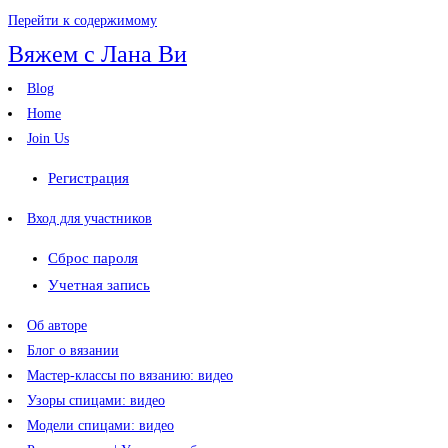
Перейти к содержимому
Вяжем с Лана Ви
Blog
Home
Join Us
Регистрация
Вход для участников
Сброс пароля
Учетная запись
Об авторе
Блог о вязании
Мастер-классы по вязанию: видео
Узоры спицами: видео
Модели спицами: видео