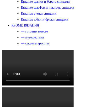
Вязание шапки и берета спицами
Вязание шарфов и накидок спицами
Вязаные сумки спицами
Вязаные юбки и брюки спицами
КРОМЕ ВЯЗАНИЯ
— готовим вместе
— путешествия
— секреты красоты