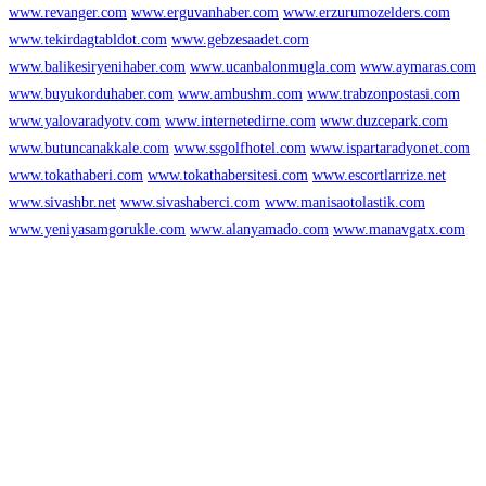
www.revanger.com
www.erguvanhaber.com
www.erzurumozelders.com
www.tekirdagtabldot.com
www.gebzesaadet.com
www.balikesiryenihaber.com
www.ucanbalonmugla.com
www.aymaras.com
www.buyukorduhaber.com
www.ambushm.com
www.trabzonpostasi.com
www.yalovaradyotv.com
www.internetedirne.com
www.duzcepark.com
www.butuncanakkale.com
www.ssgolfhotel.com
www.ispartaradyonet.com
www.tokathaberi.com
www.tokathabersitesi.com
www.escortlarrize.net
www.sivashbr.net
www.sivashaberci.com
www.manisaotolastik.com
www.yeniyasamgorukle.com
www.alanyamado.com
www.manavgatx.com