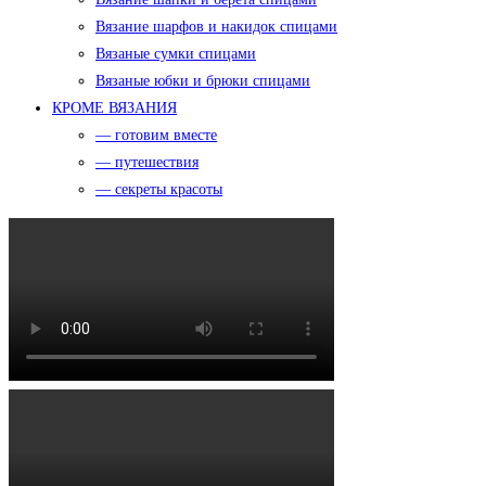
Вязание шарфов и накидок спицами
Вязаные сумки спицами
Вязаные юбки и брюки спицами
КРОМЕ ВЯЗАНИЯ
— готовим вместе
— путешествия
— секреты красоты