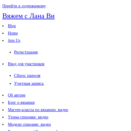
Перейти к содержимому
Вяжем с Лана Ви
Blog
Home
Join Us
Регистрация
Вход для участников
Сброс пароля
Учетная запись
Об авторе
Блог о вязании
Мастер-классы по вязанию: видео
Узоры спицами: видео
Модели спицами: видео