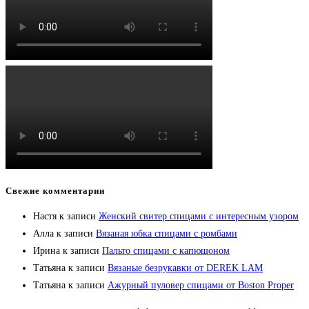
Свежие комментарии
Настя
к записи
Женский свитер спицами с интересным узором
Алла
к записи
Вязаная юбка спицами с ромбами
Ирина
к записи
Пальто спицами с капюшоном
Татьяна
к записи
Вязаные безрукавки от DEREK LAM
Татьяна
к записи
Ажурный пуловер спицами от Boston Proper