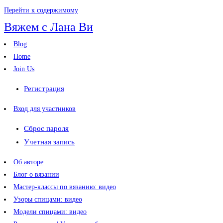
Перейти к содержимому
Вяжем с Лана Ви
Blog
Home
Join Us
Регистрация
Вход для участников
Сброс пароля
Учетная запись
Об авторе
Блог о вязании
Мастер-классы по вязанию: видео
Узоры спицами: видео
Модели спицами: видео