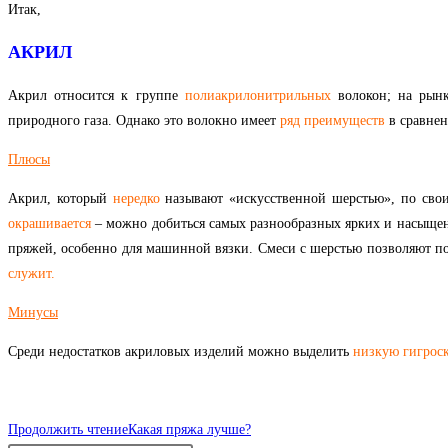
Итак,
АКРИЛ
Акрил относится к группе
полиакрилонитрильных
волокон; на рынк
природного газа. Однако это волокно имеет
ряд
преимуществ
в сравнен
Плюс
ы
Акрил, который
нередко
называют «искусственной шерстью», по свои
окрашивается
– можно добиться самых разнообразных ярких и насыщенн
пряжей, особенно для машинной вязки. Смеси с шерстью позволяют п
служит.
Минусы
Среди недостатков акриловых изделий можно выделить
низкую гигрос
Продолжить чтение
Какая пряжа лучше?