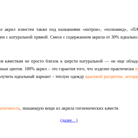
е акрил известен также под названиями «нитрон», «полиамид», «ПА
ии с натуральной пряжей. Смеси с содержанием акрила от 30% идеально 
м качествам не просто близок к шерсти натуральной — он еще обла
ых цветов. 100% акрил – это гарантия того, что изделие практически
н
олучить идеальный вариант – теплую одежду
красивой расцветки, котор
копичность
, лишающую вещи из акрила гигиенических качеств.
(далее…)