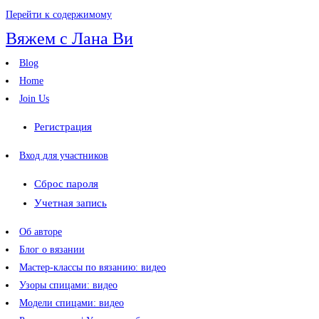
Перейти к содержимому
Вяжем с Лана Ви
Blog
Home
Join Us
Регистрация
Вход для участников
Сброс пароля
Учетная запись
Об авторе
Блог о вязании
Мастер-классы по вязанию: видео
Узоры спицами: видео
Модели спицами: видео