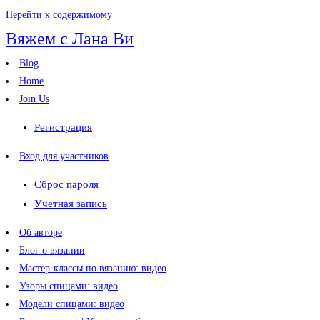
Перейти к содержимому
Вяжем с Лана Ви
Blog
Home
Join Us
Регистрация
Вход для участников
Сброс пароля
Учетная запись
Об авторе
Блог о вязании
Мастер-классы по вязанию: видео
Узоры спицами: видео
Модели спицами: видео