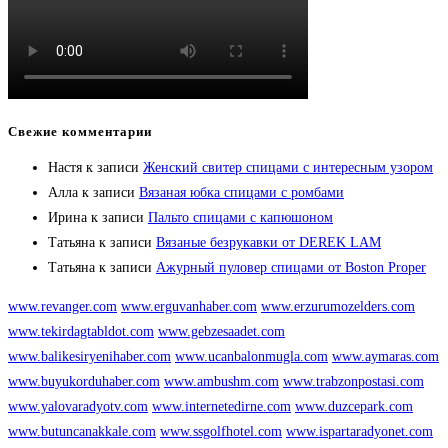
Свежие комментарии
Настя
к записи
Женский свитер спицами с интересным узором
Алла
к записи
Вязаная юбка спицами с ромбами
Ирина
к записи
Пальто спицами с капюшоном
Татьяна
к записи
Вязаные безрукавки от DEREK LAM
Татьяна
к записи
Ажурный пуловер спицами от Boston Proper
www.revanger.com
www.erguvanhaber.com
www.erzurumozelders.com
www.tekirdagtabldot.com
www.gebzesaadet.com
www.balikesiryenihaber.com
www.ucanbalonmugla.com
www.aymaras.com
www.buyukorduhaber.com
www.ambushm.com
www.trabzonpostasi.com
www.yalovaradyotv.com
www.internetedirne.com
www.duzcepark.com
www.butuncanakkale.com
www.ssgolfhotel.com
www.ispartaradyonet.com