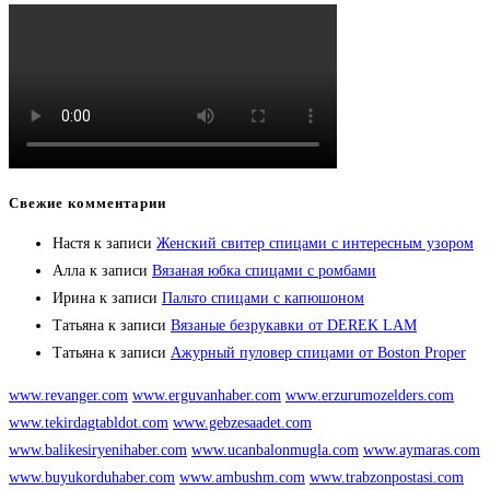
Свежие комментарии
Настя
к записи
Женский свитер спицами с интересным узором
Алла
к записи
Вязаная юбка спицами с ромбами
Ирина
к записи
Пальто спицами с капюшоном
Татьяна
к записи
Вязаные безрукавки от DEREK LAM
Татьяна
к записи
Ажурный пуловер спицами от Boston Proper
www.revanger.com
www.erguvanhaber.com
www.erzurumozelders.com
www.tekirdagtabldot.com
www.gebzesaadet.com
www.balikesiryenihaber.com
www.ucanbalonmugla.com
www.aymaras.com
www.buyukorduhaber.com
www.ambushm.com
www.trabzonpostasi.com