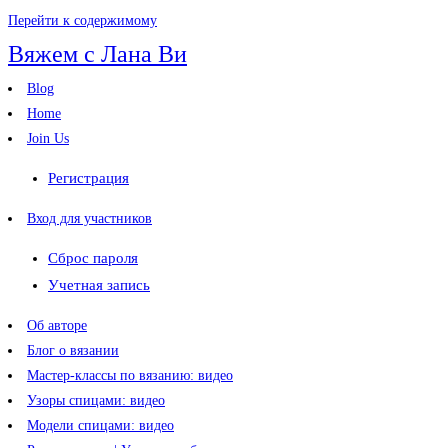
Перейти к содержимому
Вяжем с Лана Ви
Blog
Home
Join Us
Регистрация
Вход для участников
Сброс пароля
Учетная запись
Об авторе
Блог о вязании
Мастер-классы по вязанию: видео
Узоры спицами: видео
Модели спицами: видео