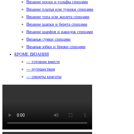
Вязание носки и гольфы спицами
Вязание платья или туники спицами
Вязание топа или жилета спицами
Вязание шапки и берета спицами
Вязание шарфов и накидок спицами
Вязаные сумки спицами
Вязаные юбки и брюки спицами
КРОМЕ ВЯЗАНИЯ
— готовим вместе
— путешествия
— секреты красоты