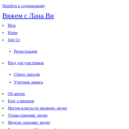
Перейти к содержимому
Вяжем с Лана Ви
Blog
Home
Join Us
Регистрация
Вход для участников
Сброс пароля
Учетная запись
Об авторе
Блог о вязании
Мастер-классы по вязанию: видео
Узоры спицами: видео
Модели спицами: видео