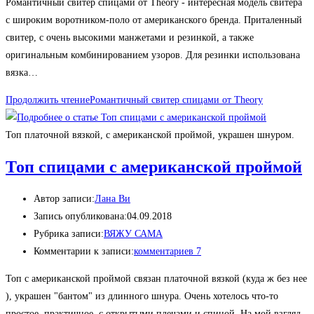
Романтичный свитер спицами от Theory - интересная модель свитера
с широким воротником-поло от американского бренда. Приталенный
свитер, с очень высокими манжетами и резинкой, а также
оригинальным комбинированием узоров. Для резинки использована
вязка…
Продолжить чтение
Романтичный свитер спицами от Theory
Топ платочной вязкой, с американской проймой, украшен шнуром.
Топ спицами с американской проймой
Автор записи:
Лана Ви
Запись опубликована:
04.09.2018
Рубрика записи:
ВЯЖУ САМА
Комментарии к записи:
комментариев 7
Топ с американской проймой связан платочной вязкой (куда ж без нее
), украшен "бантом" из длинного шнура. Очень хотелось что-то
простое, практичное, с открытыми плечами и спиной. На мой взгляд,