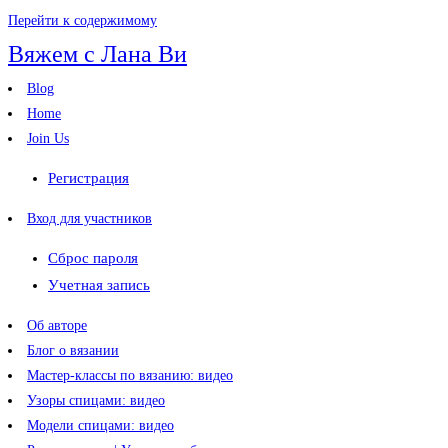
Перейти к содержимому
Вяжем с Лана Ви
Blog
Home
Join Us
Регистрация
Вход для участников
Сброс пароля
Учетная запись
Об авторе
Блог о вязании
Мастер-классы по вязанию: видео
Узоры спицами: видео
Модели спицами: видео