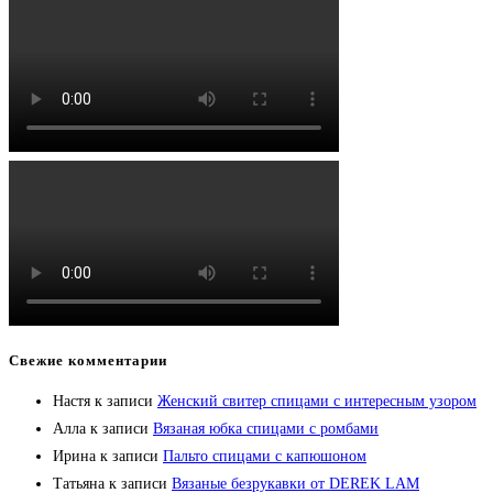
Свежие комментарии
Настя
к записи
Женский свитер спицами с интересным узором
Алла
к записи
Вязаная юбка спицами с ромбами
Ирина
к записи
Пальто спицами с капюшоном
Татьяна
к записи
Вязаные безрукавки от DEREK LAM