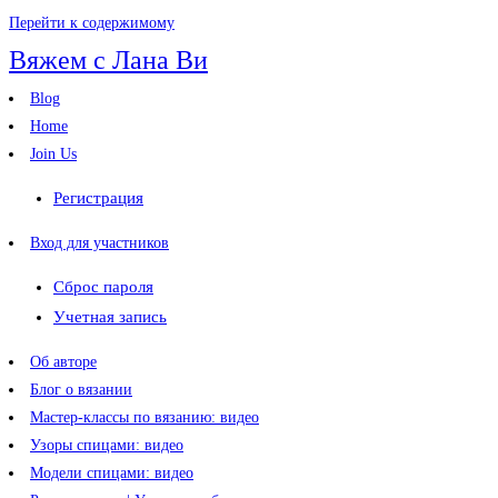
Перейти к содержимому
Вяжем с Лана Ви
Blog
Home
Join Us
Регистрация
Вход для участников
Сброс пароля
Учетная запись
Об авторе
Блог о вязании
Мастер-классы по вязанию: видео
Узоры спицами: видео
Модели спицами: видео