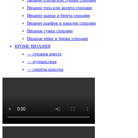
Вязание платья или туники спицами
Вязание топа или жилета спицами
Вязание шапки и берета спицами
Вязание шарфов и накидок спицами
Вязаные сумки спицами
Вязаные юбки и брюки спицами
КРОМЕ ВЯЗАНИЯ
— готовим вместе
— путешествия
— секреты красоты