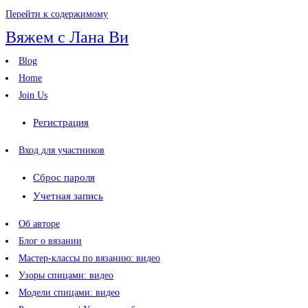
Перейти к содержимому
Вяжем с Лана Ви
Blog
Home
Join Us
Регистрация
Вход для участников
Сброс пароля
Учетная запись
Об авторе
Блог о вязании
Мастер-классы по вязанию: видео
Узоры спицами: видео
Модели спицами: видео