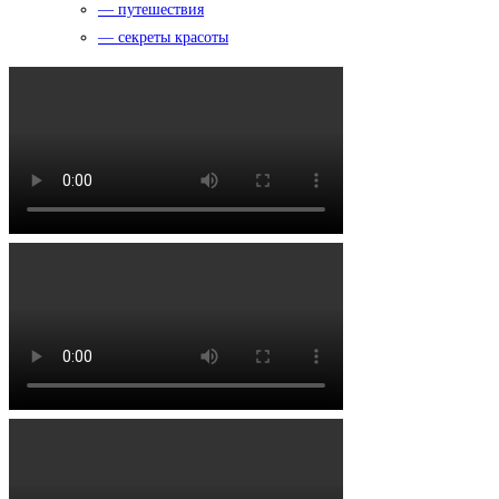
— путешествия
— секреты красоты