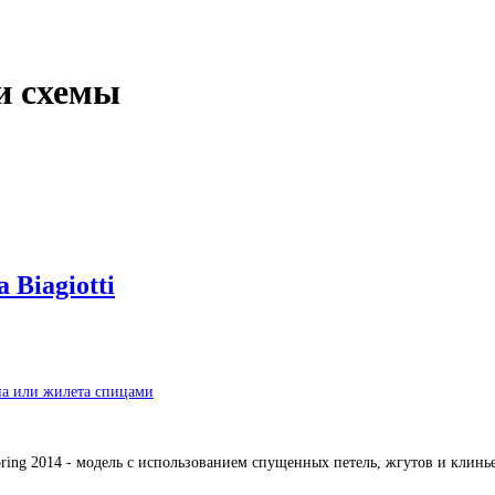
и схемы
 Biagiotti
па или жилета спицами
pring 2014 - модель с использованием спущенных петель, жгутов и клин