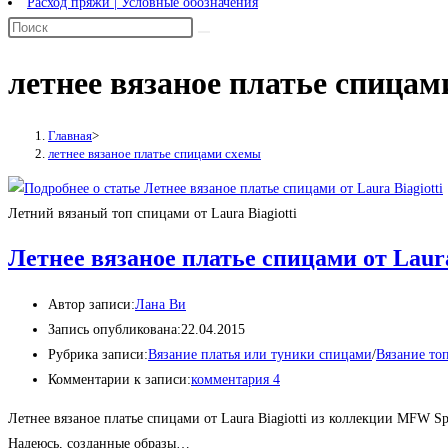
Расход пряжи | Условные обозначения
летнее вязаное платье спицам
Главная
>
летнее вязаное платье спицами схемы
Летний вязаный топ спицами от Laura Biagiotti
Летнее вязаное платье спицами от Laura
Автор записи:
Лана Ви
Запись опубликована:
22.04.2015
Рубрика записи:
Вязание платья или туники спицами
/
Вязание то
Комментарии к записи:
комментария 4
Летнее вязаное платье спицами от Laura Biagiotti из коллекции MFW S
Надеюсь, созданные образы…