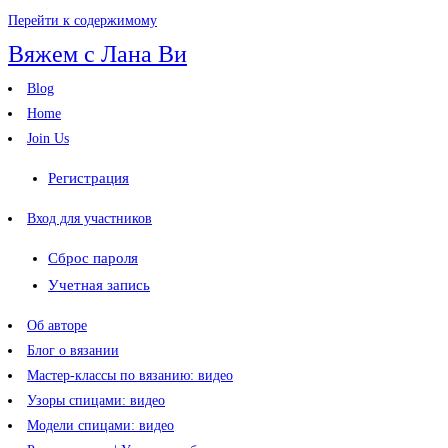
Перейти к содержимому
Вяжем с Лана Ви
Blog
Home
Join Us
Регистрация
Вход для участников
Сброс пароля
Учетная запись
Об авторе
Блог о вязании
Мастер-классы по вязанию: видео
Узоры спицами: видео
Модели спицами: видео