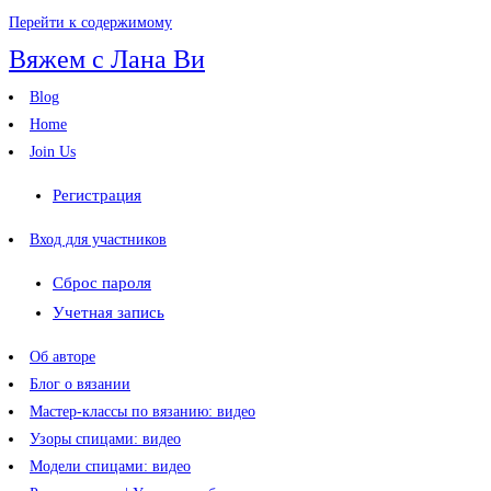
Перейти к содержимому
Вяжем с Лана Ви
Blog
Home
Join Us
Регистрация
Вход для участников
Сброс пароля
Учетная запись
Об авторе
Блог о вязании
Мастер-классы по вязанию: видео
Узоры спицами: видео
Модели спицами: видео