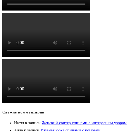
Свежие комментарии
Настя
к записи
Женский свитер спицами с интересным узором
Алла
к записи
Вязаная юбка спицами с ромбами