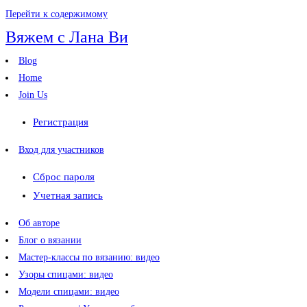
Перейти к содержимому
Вяжем с Лана Ви
Blog
Home
Join Us
Регистрация
Вход для участников
Сброс пароля
Учетная запись
Об авторе
Блог о вязании
Мастер-классы по вязанию: видео
Узоры спицами: видео
Модели спицами: видео