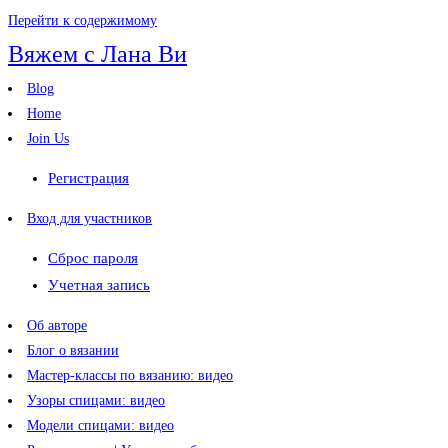
Перейти к содержимому
Вяжем с Лана Ви
Blog
Home
Join Us
Регистрация
Вход для участников
Сброс пароля
Учетная запись
Об авторе
Блог о вязании
Мастер-классы по вязанию: видео
Узоры спицами: видео
Модели спицами: видео