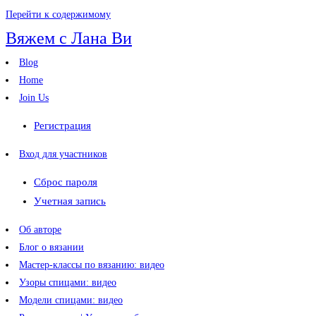
Перейти к содержимому
Вяжем с Лана Ви
Blog
Home
Join Us
Регистрация
Вход для участников
Сброс пароля
Учетная запись
Об авторе
Блог о вязании
Мастер-классы по вязанию: видео
Узоры спицами: видео
Модели спицами: видео