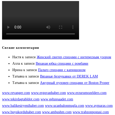
Свежие комментарии
Настя
к записи
Женский свитер спицами с интересным узором
Алла
к записи
Вязаная юбка спицами с ромбами
Ирина
к записи
Пальто спицами с капюшоном
Татьяна
к записи
Вязаные безрукавки от DEREK LAM
Татьяна
к записи
Ажурный пуловер спицами от Boston Proper
www.revanger.com
www.erguvanhaber.com
www.erzurumozelders.com
www.tekirdagtabldot.com
www.gebzesaadet.com
www.balikesiryenihaber.com
www.ucanbalonmugla.com
www.aymaras.com
www.buyukorduhaber.com
www.ambushm.com
www.trabzonpostasi.com