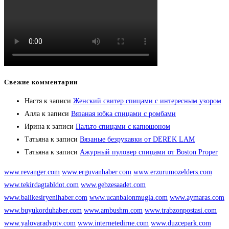
Свежие комментарии
Настя
к записи
Женский свитер спицами с интересным узором
Алла
к записи
Вязаная юбка спицами с ромбами
Ирина
к записи
Пальто спицами с капюшоном
Татьяна
к записи
Вязаные безрукавки от DEREK LAM
Татьяна
к записи
Ажурный пуловер спицами от Boston Proper
www.revanger.com
www.erguvanhaber.com
www.erzurumozelders.com
www.tekirdagtabldot.com
www.gebzesaadet.com
www.balikesiryenihaber.com
www.ucanbalonmugla.com
www.aymaras.com
www.buyukorduhaber.com
www.ambushm.com
www.trabzonpostasi.com
www.yalovaradyotv.com
www.internetedirne.com
www.duzcepark.com