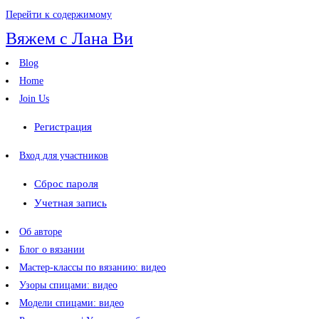
Перейти к содержимому
Вяжем с Лана Ви
Blog
Home
Join Us
Регистрация
Вход для участников
Сброс пароля
Учетная запись
Об авторе
Блог о вязании
Мастер-классы по вязанию: видео
Узоры спицами: видео
Модели спицами: видео