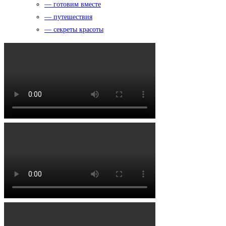
— готовим вместе
— путешествия
— секреты красоты