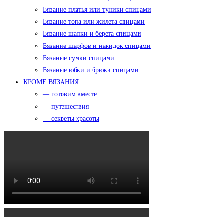
Вязание платья или туники спицами
Вязание топа или жилета спицами
Вязание шапки и берета спицами
Вязание шарфов и накидок спицами
Вязаные сумки спицами
Вязаные юбки и брюки спицами
КРОМЕ ВЯЗАНИЯ
— готовим вместе
— путешествия
— секреты красоты