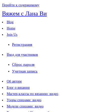
Перейти к содержимому
Вяжем с Лана Ви
Blog
Home
Join Us
Регистрация
Вход для участников
Сброс пароля
Учетная запись
Об авторе
Блог о вязании
Мастер-классы по вязанию: видео
Узоры спицами: видео
Модели спицами: видео