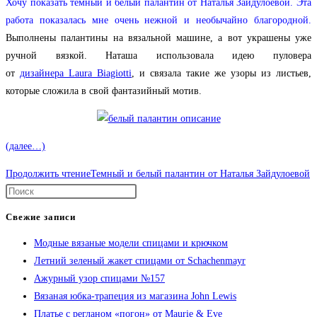
Хочу показать темный и белый палантин от Hаталья Зайдулоевой. Эта
работа показалась мне очень нежной и необычайно благородной.
Выполнены палантины на вязальной машине, а вот украшены уже
ручной вязкой. Наташа использовала идею пуловера
от
дизайнера Laura Biagiotti
, и связала такие же узоры из листьев,
которые сложила в свой фантазийный мотив.
(далее…)
Продолжить чтение
Темный и белый палантин от Hаталья Зайдулоевой
Свежие записи
Модные вязаные модели спицами и крючком
Летний зеленый жакет спицами от Schachenmayr
Ажурный узор спицами №157
Вязаная юбка-трапеция из магазина John Lewis
Платье с регланом «погон» от Maurie & Eve