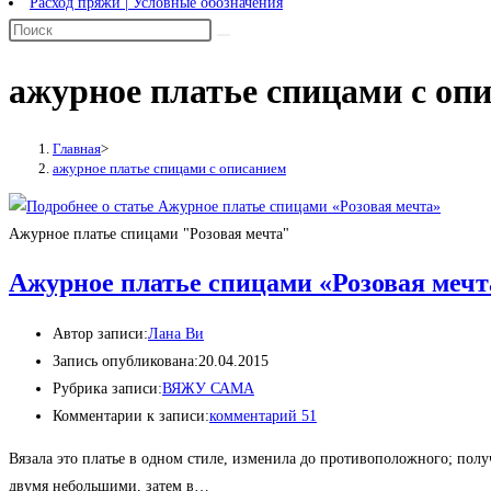
Расход пряжи | Условные обозначения
ажурное платье спицами с оп
Главная
>
ажурное платье спицами с описанием
Ажурное платье спицами "Розовая мечта"
Ажурное платье спицами «Розовая мечт
Автор записи:
Лана Ви
Запись опубликована:
20.04.2015
Рубрика записи:
ВЯЖУ САМА
Комментарии к записи:
комментарий 51
Вязала это платье в одном стиле, изменила до противоположного; получ
двумя небольшими, затем в…