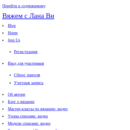
Перейти к содержимому
Вяжем с Лана Ви
Blog
Home
Join Us
Регистрация
Вход для участников
Сброс пароля
Учетная запись
Об авторе
Блог о вязании
Мастер-классы по вязанию: видео
Узоры спицами: видео
Модели спицами: видео