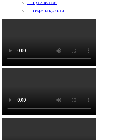
— путешествия
— секреты красоты