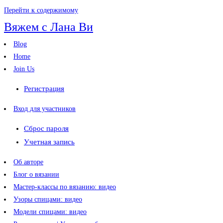
Перейти к содержимому
Вяжем с Лана Ви
Blog
Home
Join Us
Регистрация
Вход для участников
Сброс пароля
Учетная запись
Об авторе
Блог о вязании
Мастер-классы по вязанию: видео
Узоры спицами: видео
Модели спицами: видео