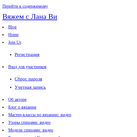
Перейти к содержимому
Вяжем с Лана Ви
Blog
Home
Join Us
Регистрация
Вход для участников
Сброс пароля
Учетная запись
Об авторе
Блог о вязании
Мастер-классы по вязанию: видео
Узоры спицами: видео
Модели спицами: видео