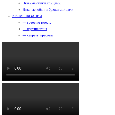
Вязаные сумки спицами
Вязаные юбки и брюки спицами
КРОМЕ ВЯЗАНИЯ
— готовим вместе
— путешествия
— секреты красоты