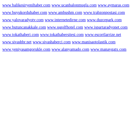
www.balikesiryenihaber.com
www.ucanbalonmugla.com
www.aymaras.com
www.buyukorduhaber.com
www.ambushm.com
www.trabzonpostasi.com
www.yalovaradyotv.com
www.internetedirne.com
www.duzcepark.com
www.butuncanakkale.com
www.ssgolfhotel.com
www.ispartaradyonet.com
www.tokathaberi.com
www.tokathabersitesi.com
www.escortlarrize.net
www.sivashbr.net
www.sivashaberci.com
www.manisaotolastik.com
www.yeniyasamgorukle.com
www.alanyamado.com
www.manavgatx.com