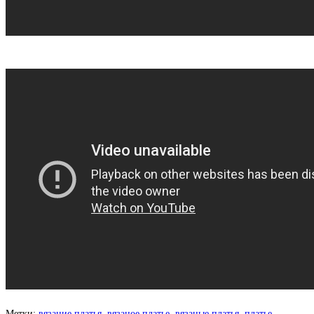
Метки
:
вязание платья
,
вязаное платье
,
вязаные платья
,
платье