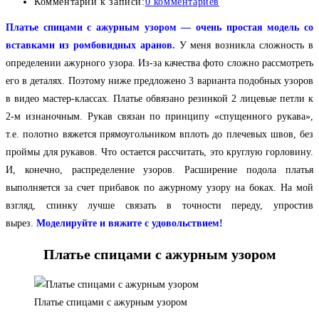
Комментарии к записи:
0 комментариев
Платье спицами с ажурным узором — очень простая модель со
вставками из ромбовидных аранов.
У меня возникла сложность в
определении ажурного узора. Из-за качества фото сложно рассмотреть
его в деталях. Поэтому ниже предложено 3 варианта подобных узоров
в видео мастер-классах. Платье обвязано резинкой 2 лицевые петли к
2-м изнаночным. Рукав связан по принципу «спущенного рукава»,
т.е. полотно вяжется прямоугольником вплоть до плечевых швов, без
проймы для рукавов. Что остается рассчитать, это круглую горловину.
И, конечно, распределение узоров. Расширение подола платья
выполняется за счет прибавок по ажурному узору на боках. На мой
взгляд, спинку лучше связать в точности переду, упростив
вырез
.
Моделируйте и вяжите с удовольствием!
Платье спицами с ажурным узором
Платье спицами с ажурным узором