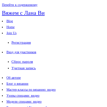
Перейти к содержимому
Вяжем с Лана Ви
Blog
Home
Join Us
Регистрация
Вход для участников
Сброс пароля
Учетная запись
Об авторе
Блог о вязании
Мастер-классы по вязанию: видео
Узоры спицами: видео
Модели спицами: видео