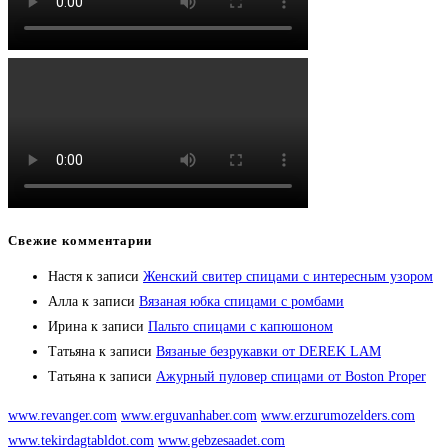
Свежие комментарии
Настя
к записи
Женский свитер спицами с интересным узором
Алла
к записи
Вязаная юбка спицами с ромбами
Ирина
к записи
Пальто спицами с капюшоном
Татьяна
к записи
Вязаные безрукавки от DEREK LAM
Татьяна
к записи
Ажурный пуловер спицами от Boston Proper
www.revanger.com
www.erguvanhaber.com
www.erzurumozelders.com
www.tekirdagtabldot.com
www.gebzesaadet.com