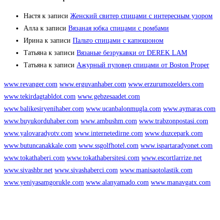
Настя
к записи
Женский свитер спицами с интересным узором
Алла
к записи
Вязаная юбка спицами с ромбами
Ирина
к записи
Пальто спицами с капюшоном
Татьяна
к записи
Вязаные безрукавки от DEREK LAM
Татьяна
к записи
Ажурный пуловер спицами от Boston Proper
www.revanger.com
www.erguvanhaber.com
www.erzurumozelders.com
www.tekirdagtabldot.com
www.gebzesaadet.com
www.balikesiryenihaber.com
www.ucanbalonmugla.com
www.aymaras.com
www.buyukorduhaber.com
www.ambushm.com
www.trabzonpostasi.com
www.yalovaradyotv.com
www.internetedirne.com
www.duzcepark.com
www.butuncanakkale.com
www.ssgolfhotel.com
www.ispartaradyonet.com
www.tokathaberi.com
www.tokathabersitesi.com
www.escortlarrize.net
www.sivashbr.net
www.sivashaberci.com
www.manisaotolastik.com
www.yeniyasamgorukle.com
www.alanyamado.com
www.manavgatx.com