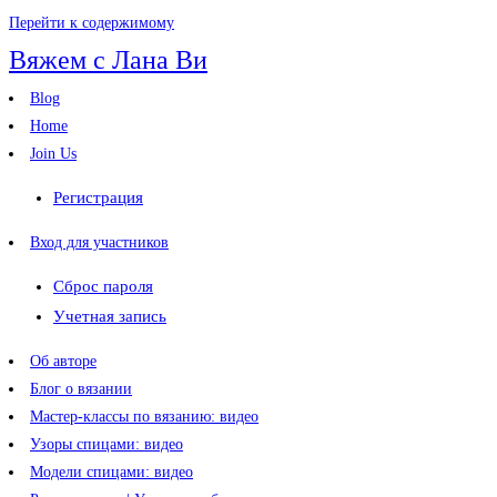
Перейти к содержимому
Вяжем с Лана Ви
Blog
Home
Join Us
Регистрация
Вход для участников
Сброс пароля
Учетная запись
Об авторе
Блог о вязании
Мастер-классы по вязанию: видео
Узоры спицами: видео
Модели спицами: видео