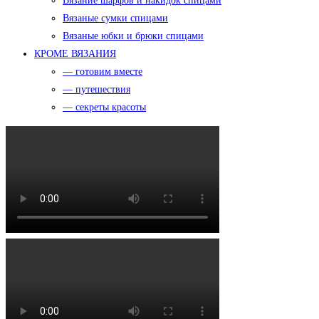
Вязание шарфов и накидок спицами
Вязаные сумки спицами
Вязаные юбки и брюки спицами
КРОМЕ ВЯЗАНИЯ
— готовим вместе
— путешествия
— секреты красоты