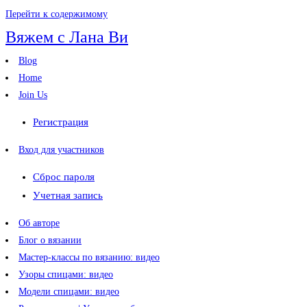
Перейти к содержимому
Вяжем с Лана Ви
Blog
Home
Join Us
Регистрация
Вход для участников
Сброс пароля
Учетная запись
Об авторе
Блог о вязании
Мастер-классы по вязанию: видео
Узоры спицами: видео
Модели спицами: видео