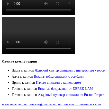
Свежие комментарии
Настя
к записи
Женский свитер спицами с интересным узором
Алла
к записи
Вязаная юбка спицами с ромбами
Ирина
к записи
Пальто спицами с капюшоном
Татьяна
к записи
Вязаные безрукавки от DEREK LAM
Татьяна
к записи
Ажурный пуловер спицами от Boston Proper
www.revanger.com
www.erguvanhaber.com
www.erzurumozelders.com