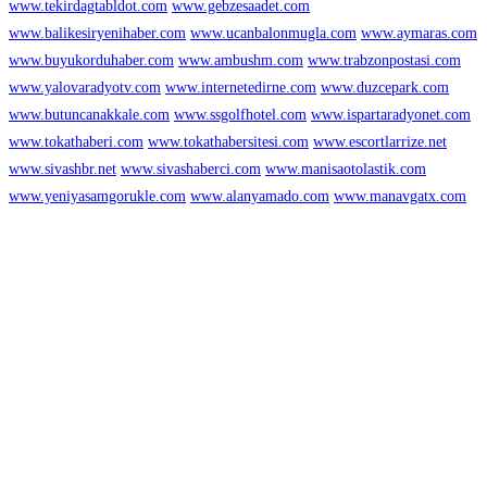
www.tekirdagtabldot.com
www.gebzesaadet.com
www.balikesiryenihaber.com
www.ucanbalonmugla.com
www.aymaras.com
www.buyukorduhaber.com
www.ambushm.com
www.trabzonpostasi.com
www.yalovaradyotv.com
www.internetedirne.com
www.duzcepark.com
www.butuncanakkale.com
www.ssgolfhotel.com
www.ispartaradyonet.com
www.tokathaberi.com
www.tokathabersitesi.com
www.escortlarrize.net
www.sivashbr.net
www.sivashaberci.com
www.manisaotolastik.com
www.yeniyasamgorukle.com
www.alanyamado.com
www.manavgatx.com