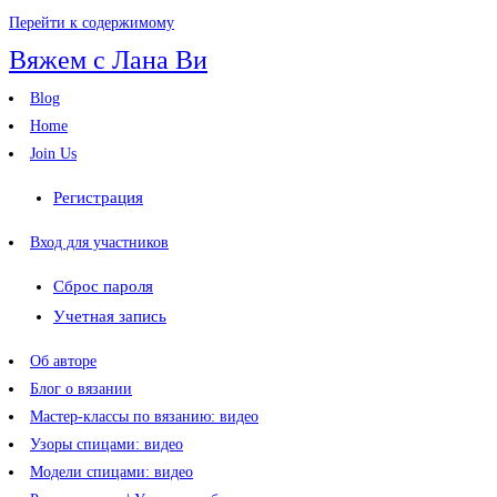
Перейти к содержимому
Вяжем с Лана Ви
Blog
Home
Join Us
Регистрация
Вход для участников
Сброс пароля
Учетная запись
Об авторе
Блог о вязании
Мастер-классы по вязанию: видео
Узоры спицами: видео
Модели спицами: видео