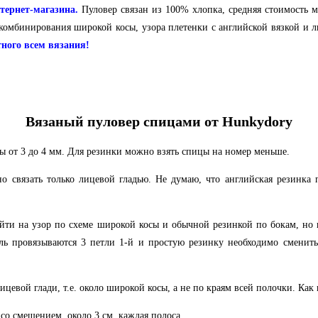
тернет-магазина.
Пуловер связан из 100% хлопка, средняя стоимость 
 комбинирования широкой косы, узора плетенки с английской вязкой и л
ного всем вязания
!
Вязаный пуловер спицами от Hunkydory
ы от 3 до 4 мм. Для резинки можно взять спицы на номер меньше.
о связать только лицевой гладью. Не думаю, что английская резинка п
рейти на узор по схеме широкой косы и обычной резинкой по бокам, но
ель провязываются 3 петли 1-й и простую резинку необходимо сменит
евой глади, т.е. около широкой косы, а не по краям всей полочки. Как в
о смещением, около 3 см, каждая полоса.