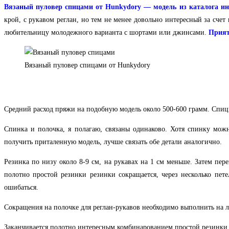
Вязаный пуловер спицами от Hunkydory
— модель из каталога ин
крой, с рукавом реглан, но тем не менее довольно интересный за счет
любительницу молодежного варианта с шортами или джинсами.
Прият
Вязаный пуловер спицами от Hunkydory
Средний расход пряжи на подобную модель около 500-600 грамм. Спиц
Спинка и полочка, я полагаю, связаны одинаково. Хотя спинку можн
получить приталенную модель, лучше связать обе детали аналогично.
Резинка по низу около 8-9 см, на рукавах на 1 см меньше. Затем пе
полотно простой резинки резинки сокращается, через несколько пет
ошибаться.
Сокращения на полочке для реглан-рукавов необходимо выполнить на лиц
Заканчивается полотно интересным комбинарованием простой резинки с