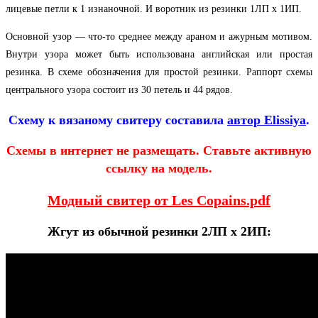
лицевые петли к 1 изнаночной. И воротник из резинки 1ЛП х 1ИП.
Основной узор — что-то среднее между араном и ажурным мотивом.
Внутри узора может быть использована английская или простая
резинка. В схеме обозначения для простой резинки. Раппорт схемы
центрального узора состоит из 30 петель и 44 рядов.
Схему к вязаному свитеру составила
автор Elissiya
.
Схемы в интернет не размещать. Ставьте активную
ссылку на модель.
Модный свитер от Les Copains.pdf
Жгут из обычной резинки 2ЛП х 2ИП: