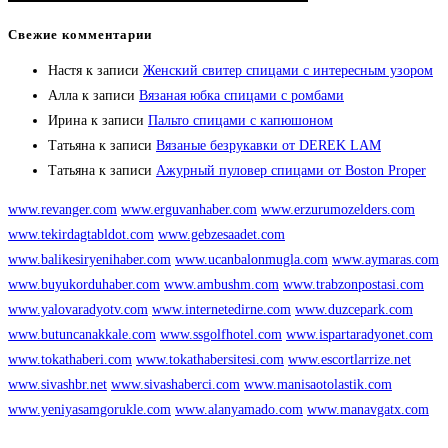
Свежие комментарии
Настя
к записи
Женский свитер спицами с интересным узором
Алла
к записи
Вязаная юбка спицами с ромбами
Ирина
к записи
Пальто спицами с капюшоном
Татьяна
к записи
Вязаные безрукавки от DEREK LAM
Татьяна
к записи
Ажурный пуловер спицами от Boston Proper
www.revanger.com
www.erguvanhaber.com
www.erzurumozelders.com
www.tekirdagtabldot.com
www.gebzesaadet.com
www.balikesiryenihaber.com
www.ucanbalonmugla.com
www.aymaras.com
www.buyukorduhaber.com
www.ambushm.com
www.trabzonpostasi.com
www.yalovaradyotv.com
www.internetedirne.com
www.duzcepark.com
www.butuncanakkale.com
www.ssgolfhotel.com
www.ispartaradyonet.com
www.tokathaberi.com
www.tokathabersitesi.com
www.escortlarrize.net
www.sivashbr.net
www.sivashaberci.com
www.manisaotolastik.com
www.yeniyasamgorukle.com
www.alanyamado.com
www.manavgatx.com