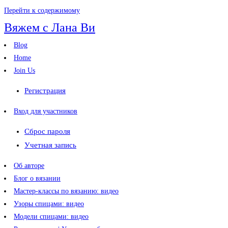
Перейти к содержимому
Вяжем с Лана Ви
Blog
Home
Join Us
Регистрация
Вход для участников
Сброс пароля
Учетная запись
Об авторе
Блог о вязании
Мастер-классы по вязанию: видео
Узоры спицами: видео
Модели спицами: видео