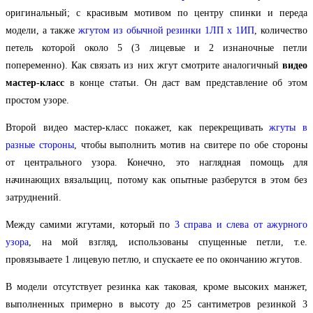
оригинальный; с красивым мотивом по центру спинки и переда
модели, а также
жгутом из обычной резинки 1ЛП х 1ИП
, количество
петель которой около 5 (3 лицевые и 2 изнаночные петли
попеременно). Как связать из них жгут смотрите аналогичный
видео
мастер-класс
в конце статьи. Он даст вам представление об этом
простом узоре.
Второй видео мастер-класс покажет, как перекрещивать
жгуты в
разные стороны
, чтобы выполнить мотив на свитере по обе стороны
от центрального узора. Конечно, это наглядная помощь для
начинающих вязальщиц, потому как опытные разберутся в этом без
затруднений.
Между самими жгутами, который по
3 справа и слева от ажурного
узора
, на мой взгляд, использованы спущенные петли, т.е.
провязываете 1 лицевую петлю, и спускаете ее по окончанию жгутов.
В модели отсутствует резинка как таковая, кроме высоких манжет,
выполненных примерно в высоту до 25 сантиметров резинкой 3