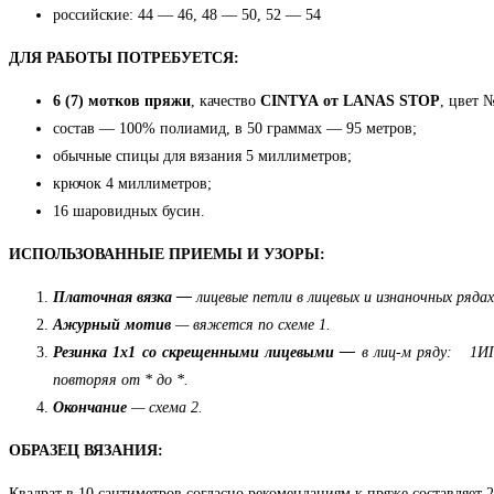
российские: 44 — 46, 48 — 50, 52 — 54
ДЛЯ РАБОТЫ ПОТРЕБУЕТСЯ:
6 (7) мотков пряжи
, качество
CINTYA от LANAS STOP
, цвет 
состав — 100% полиамид, в
50 граммах — 95 метров;
обычные спицы для вязания 5 миллиметров;
крючок 4 миллиметров;
16 шаровидных бусин.
ИСПОЛЬЗОВАННЫЕ ПРИЕМЫ И УЗОРЫ:
Платочная вязка —
лицевые петли в лицевых и изнаночных рядах
Ажурный мотив
—
вяжется по схеме 1
.
Резинка 1х1 со скрещенными лицевыми —
в
лиц-м ряду: 1ИП,
повторяя от * до *.
Окончание
— схема 2.
ОБРАЗЕЦ ВЯЗАНИЯ:
Квадрат в 10 сантиметров согласно рекомендациям к пряже составляет 2