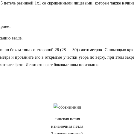
 5 петель резинкой 1х1 со скрещенными лицевыми, которые также начина
прием.
санию выше.
йте по бокам топа со стороной 26 (28 — 30) сантиметров. С помощью кр
 метра и протяните его в открытые участки узора по верху, при этом зак
отрите фото. Легко отпарьте боковые швы по изнанке.
лицевая петля
изнаночная петля
2 вместе лицевой