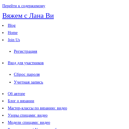
Перейти к содержимому
Вяжем с Лана Ви
Blog
Home
Join Us
Регистрация
Вход для участников
Сброс пароля
Учетная запись
Об авторе
Блог о вязании
Мастер-классы по вязанию: видео
Узоры спицами: видео
Модели спицами: видео