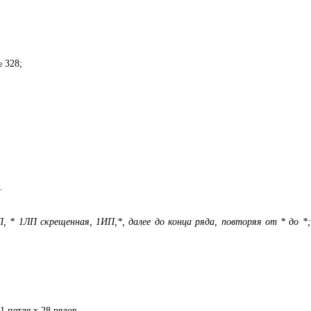
№ 328;
.
 * 1ЛП скрещенная, 1ИП,*, далее до конца ряда, повторяя от * до *;
1 петля х 28 рядов.