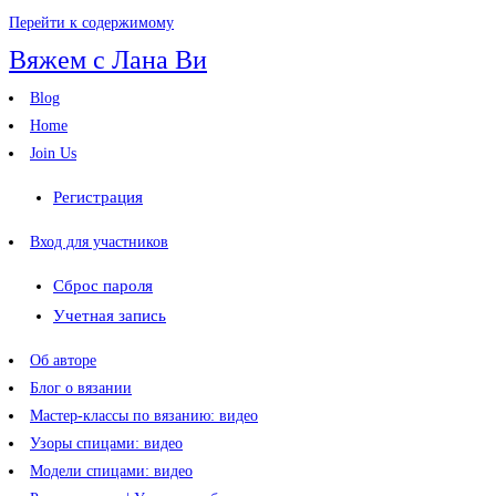
Перейти к содержимому
Вяжем с Лана Ви
Blog
Home
Join Us
Регистрация
Вход для участников
Сброс пароля
Учетная запись
Об авторе
Блог о вязании
Мастер-классы по вязанию: видео
Узоры спицами: видео
Модели спицами: видео