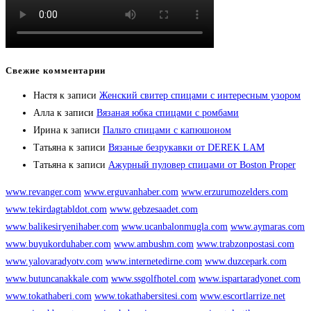
Свежие комментарии
Настя
к записи
Женский свитер спицами с интересным узором
Алла
к записи
Вязаная юбка спицами с ромбами
Ирина
к записи
Пальто спицами с капюшоном
Татьяна
к записи
Вязаные безрукавки от DEREK LAM
Татьяна
к записи
Ажурный пуловер спицами от Boston Proper
www.revanger.com
www.erguvanhaber.com
www.erzurumozelders.com
www.tekirdagtabldot.com
www.gebzesaadet.com
www.balikesiryenihaber.com
www.ucanbalonmugla.com
www.aymaras.com
www.buyukorduhaber.com
www.ambushm.com
www.trabzonpostasi.com
www.yalovaradyotv.com
www.internetedirne.com
www.duzcepark.com
www.butuncanakkale.com
www.ssgolfhotel.com
www.ispartaradyonet.com
www.tokathaberi.com
www.tokathabersitesi.com
www.escortlarrize.net