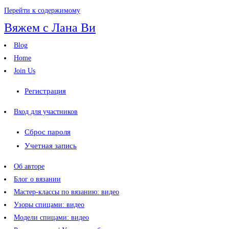
Перейти к содержимому
Вяжем с Лана Ви
Blog
Home
Join Us
Регистрация
Вход для участников
Сброс пароля
Учетная запись
Об авторе
Блог о вязании
Мастер-классы по вязанию: видео
Узоры спицами: видео
Модели спицами: видео