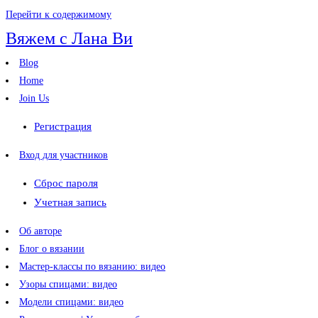
Перейти к содержимому
Вяжем с Лана Ви
Blog
Home
Join Us
Регистрация
Вход для участников
Сброс пароля
Учетная запись
Об авторе
Блог о вязании
Мастер-классы по вязанию: видео
Узоры спицами: видео
Модели спицами: видео