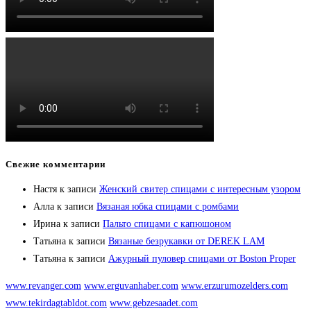
Свежие комментарии
Настя
к записи
Женский свитер спицами с интересным узором
Алла
к записи
Вязаная юбка спицами с ромбами
Ирина
к записи
Пальто спицами с капюшоном
Татьяна
к записи
Вязаные безрукавки от DEREK LAM
Татьяна
к записи
Ажурный пуловер спицами от Boston Proper
www.revanger.com
www.erguvanhaber.com
www.erzurumozelders.com
www.tekirdagtabldot.com
www.gebzesaadet.com