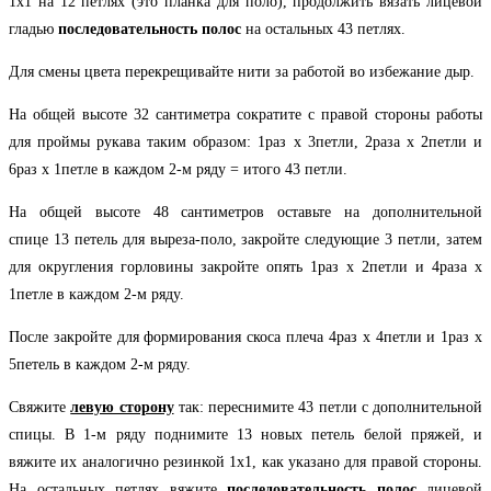
1х1 на 12 петлях (это планка для поло), продолжить вязать лицевой
гладью
последовательность полос
на остальных 43 петлях.
Для смены цвета перекрещивайте нити за работой во избежание дыр.
На общей высоте 32 сантиметра сократите с правой стороны работы
для проймы рукава таким образом: 1раз х 3петли, 2раза х 2петли и
6раз х 1петле в каждом 2-м ряду = итого 43 петли.
На общей высоте 48 сантиметров оставьте на дополнительной
спице 13 петель для выреза-поло, закройте следующие 3 петли, затем
для округления горловины закройте опять 1раз х 2петли и 4раза х
1петле в каждом 2-м ряду.
После закройте для формирования скоса плеча 4раз х 4петли и 1раз х
5петель в каждом 2-м ряду.
Свяжите
левую сторону
так: переснимите 43 петли с дополнительной
спицы. В 1-м ряду поднимите 13 новых петель белой пряжей, и
вяжите их аналогично резинкой 1х1, как указано для правой стороны.
На остальных петлях вяжите
последовательность полос
лицевой