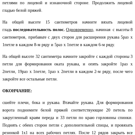
петлями по лицевой и изнаночной стороне. Продолжить лицевой
гладью белой пряжей.
На общей высоте 15 сантиметров начните вязать лицевой
гладь
последовательность полос.
Одновременно,
начиная с высоты 8
сантиметров, прибавьте с двух сторон для расширения рукава 5раз х
1петле в каждом 8-м ряду и 5раз х 1петле в каждом 6-м ряду.
На общей высоте 32 сантиметра начните закройте с каждой стороны 3
петли для формирования оката рукава, и опять закройте 1раз х
2петли, 19раз х 1петле, 1раз х 2петли в каждом 2-м ряду, после чего
закройте все остальные петли.
ОКОНЧАНИЕ:
сшейте плечи, бока и рукава. Втачайте рукава. Для формирования
ворота поднимите белой пряжей соответствующие 20 петель по
закругленный краям переда и 33 петли по краю горловины спинки.
Поднять с обеих сторон петли с дополнительной спицы, и провязать
резинкой 1х1 на всех рабочих петлях. После 12 рядов закрыть все