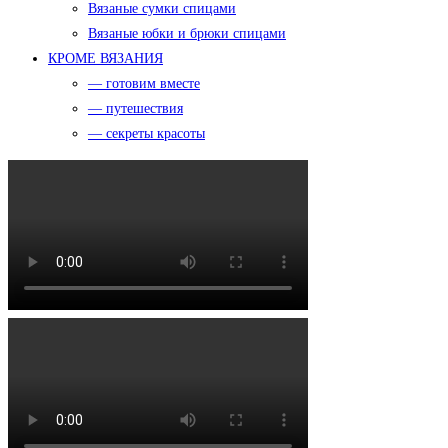
Вязаные сумки спицами
Вязаные юбки и брюки спицами
КРОМЕ ВЯЗАНИЯ
— готовим вместе
— путешествия
— секреты красоты