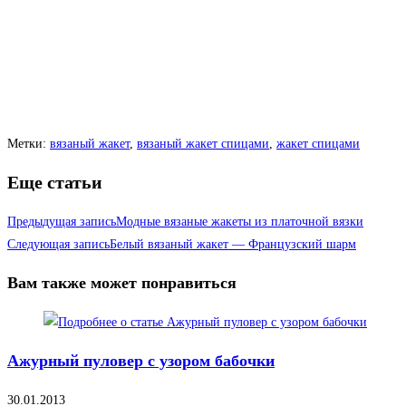
Метки
:
вязаный жакет
,
вязаный жакет спицами
,
жакет спицами
Еще статьи
Предыдущая запись
Модные вязаные жакеты из платочной вязки
Следующая запись
Белый вязаный жакет — Французский шарм
Вам также может понравиться
Ажурный пуловер с узором бабочки
30.01.2013