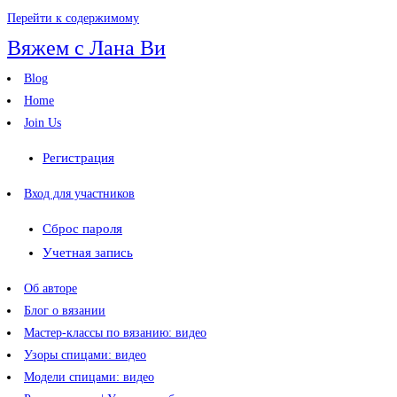
Перейти к содержимому
Вяжем с Лана Ви
Blog
Home
Join Us
Регистрация
Вход для участников
Сброс пароля
Учетная запись
Об авторе
Блог о вязании
Мастер-классы по вязанию: видео
Узоры спицами: видео
Модели спицами: видео