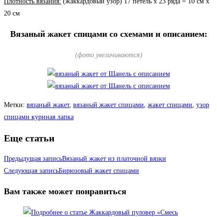
Плотность вязания:
(жаккардовый узор) 17 петель х 23 ряда = 10 см х
20 см
Вязаный жакет спицами со схемами и описанием:
(фото увеличиваются)
Метки
:
вязаный жакет
,
вязаный жакет спицами
,
жакет спицами
,
узор
спицами куриная лапка
Еще статьи
Предыдущая запись
Вязаный жакет из платочной вязки
Следующая запись
Бирюзовый жакет спицами
Вам также может понравиться