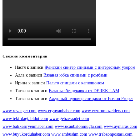
Свежие комментарии
Настя
к записи
Женский свитер спицами с интересным узором
Алла
к записи
Вязаная юбка спицами с ромбами
Ирина
к записи
Пальто спицами с капюшоном
Татьяна
к записи
Вязаные безрукавки от DEREK LAM
Татьяна
к записи
Ажурный пуловер спицами от Boston Proper
www.revanger.com
www.erguvanhaber.com
www.erzurumozelders.com
www.tekirdagtabldot.com
www.gebzesaadet.com
www.balikesiryenihaber.com
www.ucanbalonmugla.com
www.aymaras.com
www.buyukorduhaber.com
www.ambushm.com
www.trabzonpostasi.com