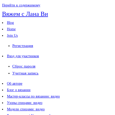
Перейти к содержимому
Вяжем с Лана Ви
Blog
Home
Join Us
Регистрация
Вход для участников
Сброс пароля
Учетная запись
Об авторе
Блог о вязании
Мастер-классы по вязанию: видео
Узоры спицами: видео
Модели спицами: видео