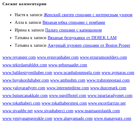
Свежие комментарии
Настя
к записи
Женский свитер спицами с интересным узором
Алла
к записи
Вязаная юбка спицами с ромбами
Ирина
к записи
Пальто спицами с капюшоном
Татьяна
к записи
Вязаные безрукавки от DEREK LAM
Татьяна
к записи
Ажурный пуловер спицами от Boston Proper
www.revanger.com
www.erguvanhaber.com
www.erzurumozelders.com
www.tekirdagtabldot.com
www.gebzesaadet.com
www.balikesiryenihaber.com
www.ucanbalonmugla.com
www.aymaras.com
www.buyukorduhaber.com
www.ambushm.com
www.trabzonpostasi.com
www.yalovaradyotv.com
www.internetedirne.com
www.duzcepark.com
www.butuncanakkale.com
www.ssgolfhotel.com
www.ispartaradyonet.com
www.tokathaberi.com
www.tokathabersitesi.com
www.escortlarrize.net
www.sivashbr.net
www.sivashaberci.com
www.manisaotolastik.com
www.yeniyasamgorukle.com
www.alanyamado.com
www.manavgatx.com