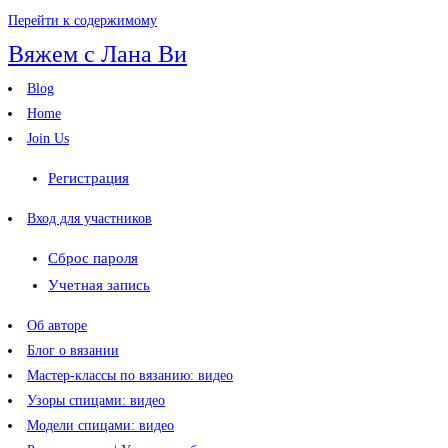
Перейти к содержимому
Вяжем с Лана Ви
Blog
Home
Join Us
Регистрация
Вход для участников
Сброс пароля
Учетная запись
Об авторе
Блог о вязании
Мастер-классы по вязанию: видео
Узоры спицами: видео
Модели спицами: видео