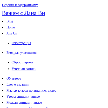
Перейти к содержимому
Вяжем с Лана Ви
Blog
Home
Join Us
Регистрация
Вход для участников
Сброс пароля
Учетная запись
Об авторе
Блог о вязании
Мастер-классы по вязанию: видео
Узоры спицами: видео
Модели спицами: видео