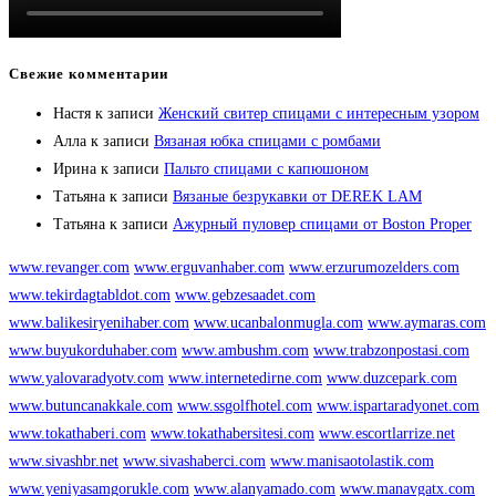
Свежие комментарии
Настя
к записи
Женский свитер спицами с интересным узором
Алла
к записи
Вязаная юбка спицами с ромбами
Ирина
к записи
Пальто спицами с капюшоном
Татьяна
к записи
Вязаные безрукавки от DEREK LAM
Татьяна
к записи
Ажурный пуловер спицами от Boston Proper
www.revanger.com
www.erguvanhaber.com
www.erzurumozelders.com
www.tekirdagtabldot.com
www.gebzesaadet.com
www.balikesiryenihaber.com
www.ucanbalonmugla.com
www.aymaras.com
www.buyukorduhaber.com
www.ambushm.com
www.trabzonpostasi.com
www.yalovaradyotv.com
www.internetedirne.com
www.duzcepark.com
www.butuncanakkale.com
www.ssgolfhotel.com
www.ispartaradyonet.com
www.tokathaberi.com
www.tokathabersitesi.com
www.escortlarrize.net
www.sivashbr.net
www.sivashaberci.com
www.manisaotolastik.com
www.yeniyasamgorukle.com
www.alanyamado.com
www.manavgatx.com