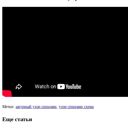
Метки
:
ажурный узор спицами
,
узор спицами схема
Еще статьи