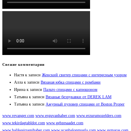
Свежие комментарии
Настя
к записи
Женский свитер спицами с интересным узором
Алла
к записи
Вязаная юбка спицами с ромбами
Ирина
к записи
Пальто спицами с капюшоном
Татьяна
к записи
Вязаные безрукавки от DEREK LAM
Татьяна
к записи
Ажурный пуловер спицами от Boston Proper
www.revanger.com
www.erguvanhaber.com
www.erzurumozelders.com
www.tekirdagtabldot.com
www.gebzesaadet.com
www.balikesiryenihaber.com
www.ucanbalonmugla.com
www.aymaras.com