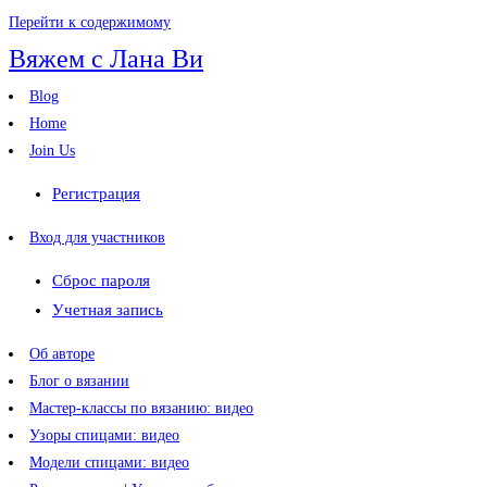
Перейти к содержимому
Вяжем с Лана Ви
Blog
Home
Join Us
Регистрация
Вход для участников
Сброс пароля
Учетная запись
Об авторе
Блог о вязании
Мастер-классы по вязанию: видео
Узоры спицами: видео
Модели спицами: видео