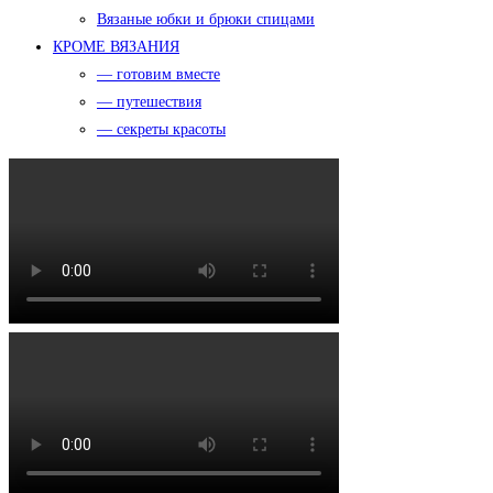
Вязаные юбки и брюки спицами
КРОМЕ ВЯЗАНИЯ
— готовим вместе
— путешествия
— секреты красоты