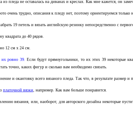
а из пледа не оставалась на диванах и креслах. Как мне кажется, он заме
то очень трудно, описания к пледу нет, поэтому ориентируемся только н
абрать 19 петель и вязать английскую резинку непосредственно с первого
ну квадрата до 40 рядов.
но 12 см х 24 см.
 их ровно 39.
Если будут прямоугольники, то их этих 39 некоторые ква
тать точно, каких фигур и сколько вам необходимо связать.
ение и окантовку всего вязаного пледа. Так что, в результате размер и 
из
платочной вязки
, например. Как вам больше понравится.
нию вязания, или, наоборот, для авторского дизайна некоторые пустить