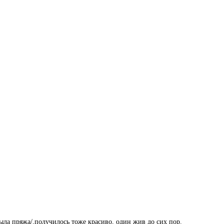
была пряжа/,получилось тоже красиво, один жив до сих пор.