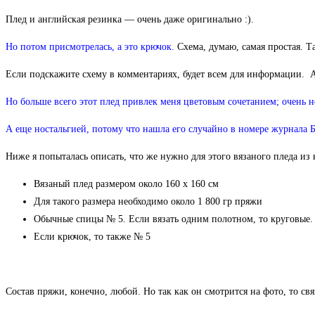
Плед и английская резинка — очень даже оригинально :).
Но потом присмотрелась, а это крючок.
Схема, думаю, самая простая. Т
Если подскажите схему в комментариях, будет всем для информации. А,
Но больше всего этот плед привлек меня цветовым сочетанием; очен
А еще ностальгией, потому что нашла его случайно в номере журнала Б
Ниже я попыталась описать, что же нужно для этого вязаного пледа из 
Вязаный плед размером около 160 х 160 см
Для такого размера необходимо около 1 800 гр пряжи
Обычные спицы № 5. Если вязать одним полотном, то круговые.
Если крючок, то также № 5
Состав пряжи, конечно, любой. Но так как он смотрится на фото, то св