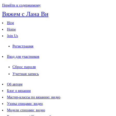
Перейти к содержимому
Вяжем с Лана Ви
Blog
Home
Join Us
Регистрация
Вход для участников
Сброс пароля
Учетная запись
Об авторе
Блог о вязании
Мастер-классы по вязанию: видео
Узоры спицами: видео
Модели спицами: видео