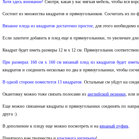
Хотя здесь внимание!
Смотря, какая у вас мягкая мебель, чтобы вся ворс
Состоит из множества квадратов и прямоугольников. Сосчитать их по фо
Вязание пледа из квадратов
достаточно простое,
для этого необходимо н
Если захотите добавить в плед еще и прямоугольники, то увеличьте дли
Квадрат будет иметь размеры 12 м х 12 см. Прямоугольник соответствен
При размерах 160 см х 160 см
вязаный плед из квадратов
будет иметь
квадратов и соединить несколько по два в прямоугольники, чтобы сосчи
В одной стороне поместится 13 квадратов.
Остальные см уйдут на соедин
Окантовку можно тоже связать полосами из
английской резинки
, или 
Еще можно связанные квадраты и прямоугольники соединять по направле
друга :).
В дополнение к пледу еще можно посмотреть и на
вязаный пуфик
.
Приятного вам творчества и
красивого интерьера
!