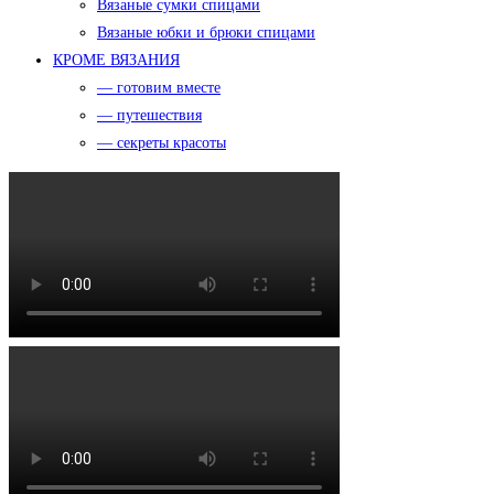
Вязаные сумки спицами
Вязаные юбки и брюки спицами
КРОМЕ ВЯЗАНИЯ
— готовим вместе
— путешествия
— секреты красоты