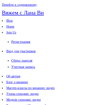
Перейти к содержимому
Вяжем с Лана Ви
Blog
Home
Join Us
Регистрация
Вход для участников
Сброс пароля
Учетная запись
Об авторе
Блог о вязании
Мастер-классы по вязанию: видео
Узоры спицами: видео
Модели спицами: видео