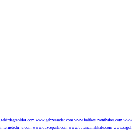
tekirdagtabldot.com
www.gebzesaadet.com
www.balikesiryenihaber.com
www.
nternetedirne.com
www.duzcepark.com
www.butuncanakkale.com
www.ssgol