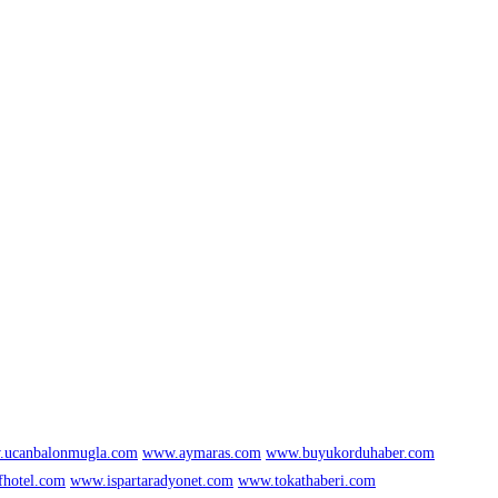
ucanbalonmugla.com
www.aymaras.com
www.buyukorduhaber.com
fhotel.com
www.ispartaradyonet.com
www.tokathaberi.com