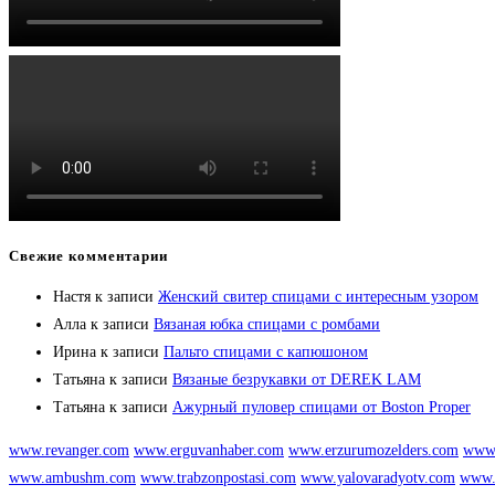
Свежие комментарии
Настя
к записи
Женский свитер спицами с интересным узором
Алла
к записи
Вязаная юбка спицами с ромбами
Ирина
к записи
Пальто спицами с капюшоном
Татьяна
к записи
Вязаные безрукавки от DEREK LAM
Татьяна
к записи
Ажурный пуловер спицами от Boston Proper
www.revanger.com
www.erguvanhaber.com
www.erzurumozelders.com
www.
www.ambushm.com
www.trabzonpostasi.com
www.yalovaradyotv.com
www.i