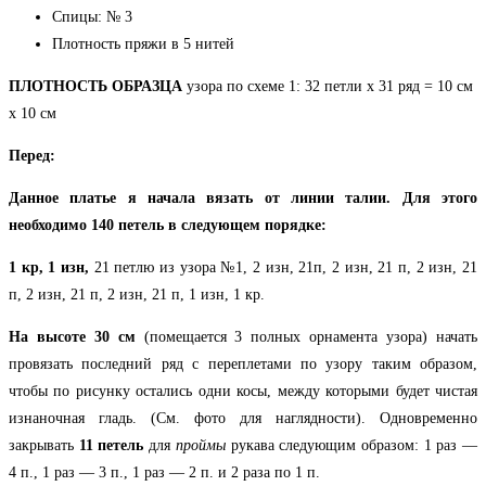
Спицы: № 3
Плотность пряжи в 5 нитей
ПЛОТНОСТЬ ОБРАЗЦА
узора по схеме 1: 32 петли х 31 ряд = 10 см
х 10 см
Перед:
Данное платье я начала вязать от линии талии. Для этого
необходимо 140 петель в следующем порядке:
1 кр, 1 изн,
21 петлю из узора №1, 2 изн, 21п, 2 изн, 21 п, 2 изн, 21
п, 2 изн, 21 п, 2 изн, 21 п, 1 изн, 1 кр.
На высоте 30 см
(помещается 3 полных орнамента узора) начать
провязать последний ряд с переплетами по узору таким образом,
чтобы по рисунку остались одни косы, между которыми будет чистая
изнаночная гладь. (См. фото для наглядности). Одновременно
закрывать
11 петель
для
проймы
рукава следующим образом: 1 раз —
4 п., 1 раз — 3 п., 1 раз — 2 п. и 2 раза по 1 п.