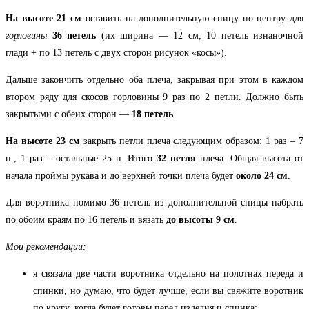
На высоте 21 см
оставить на дополнительную спицу по центру для
горловины
36 петель
(их ширина — 12 см; 10 петель изнаночной
глади + по 13 петель с двух сторон рисунок «косы»).
Дальше закончить отдельно оба плеча, закрывая при этом в каждом
втором ряду для скосов горловины 9 раз по 2 петли. Должно быть
закрытыми с обеих сторон —
18 петель
.
На высоте 23 см
закрыть петли плеча следующим образом: 1 раз – 7
п., 1 раз – остальные 25 п. Итого
32 петля
плеча. Общая высота от
начала проймы рукава и до верхней точки плеча будет
около 24 см
.
Для воротника помимо 36 петель из дополнительной спицы набрать
по обоим краям по 16 петель и вязать
до высоты 9 см
.
Мои рекомендации:
я связала две части воротника отдельно на полотнах переда и
спинки, но думаю, что будет лучше, если вы свяжите воротник
по кругу, когда будет готовы перед изделия и спинка;