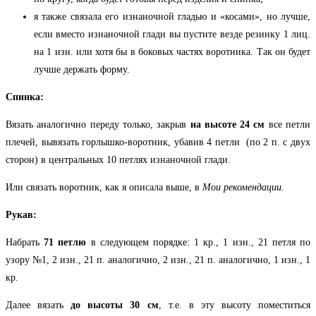
я также связала его изнаночной гладью и «косами», но лучше,
если вместо изнаночной глади вы пустите везде резинку 1 лиц.
на 1 изн. или хотя бы в боковых частях воротника. Так он будет
лучше держать форму.
Спинка:
Вязать аналогично переду только, закрыв
на высоте 24 см
все петли
плечей, вывязать горлышко-воротник, убавив 4 петли (по 2 п. с двух
сторон) в центральных 10 петлях изнаночной глади.
Или связать воротник, как я описала выше, в
Мои рекомендации.
Рукав:
Набрать
71 петлю
в следующем порядке: 1 кр., 1 изн., 21 петля по
узору №1, 2 изн., 21 п. аналогично, 2 изн., 21 п. аналогично, 1 изн., 1
кр.
Далее вязать
до высоты 30 см
, т.е. в эту высоту поместиться