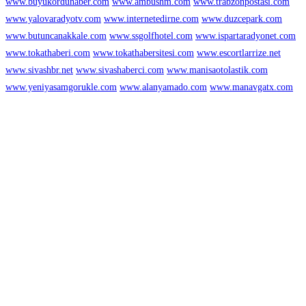
www.buyukorduhaber.com
www.ambushm.com
www.trabzonpostasi.com
www.yalovaradyotv.com
www.internetedirne.com
www.duzcepark.com
www.butuncanakkale.com
www.ssgolfhotel.com
www.ispartaradyonet.com
www.tokathaberi.com
www.tokathabersitesi.com
www.escortlarrize.net
www.sivashbr.net
www.sivashaberci.com
www.manisaotolastik.com
www.yeniyasamgorukle.com
www.alanyamado.com
www.manavgatx.com