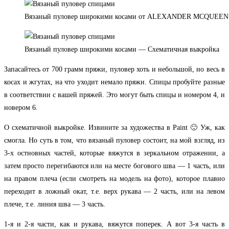
Вязаный пуловер широкими косами от ALEXANDER MCQUEEN
Вязаный пуловер широкими косами — Схематичная выкройка
Запасайтесь от 700 грамм пряжи, пуловер хоть и небольшой, но весь в
косах и жгутах, на что уходит немало пряжи. Спицы пробуйте разные
в соответствии с вашей пряжей. Это могут быть спицы и номером 4, и
новером 6.
О схематичной выкройке. Извините за художества в Paint 🙂 Уж, как
смогла. Но суть в том, что вязаный пуловер состоит, на мой взгляд, из
3-х остновных частей, которые вяжутся в зеркальном отражении, а
затем просто перегибаются или на месте богового шва — 1 часть, или
на правом плеча (если смотреть на модель на фото), которое плавно
переходит в ложный окат, т.е. верх рукава — 2 часть, или на левом
плече, т.е. линия шва — 3 часть.
1-я и 2-я части, как и рукава, вяжутся поперек. А вот 3-я часть в