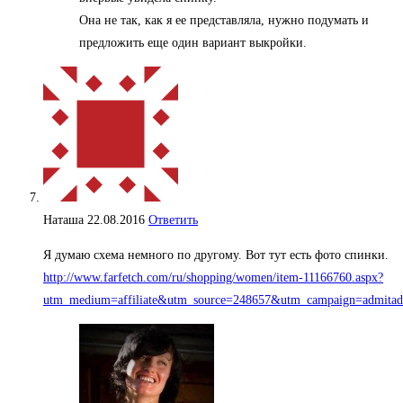
Она не так, как я ее представляла, нужно подумать и
предложить еще один вариант выкройки.
Наташа
22.08.2016
Ответить
Я думаю схема немного по другому. Вот тут есть фото спинки.
http://www.farfetch.com/ru/shopping/women/item-11166760.aspx?
utm_medium=affiliate&utm_source=248657&utm_campaign=admitad