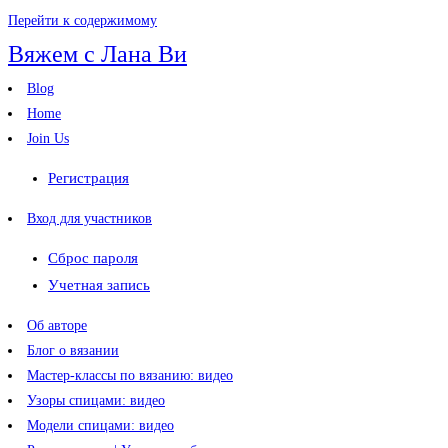
Перейти к содержимому
Вяжем с Лана Ви
Blog
Home
Join Us
Регистрация
Вход для участников
Сброс пароля
Учетная запись
Об авторе
Блог о вязании
Мастер-классы по вязанию: видео
Узоры спицами: видео
Модели спицами: видео