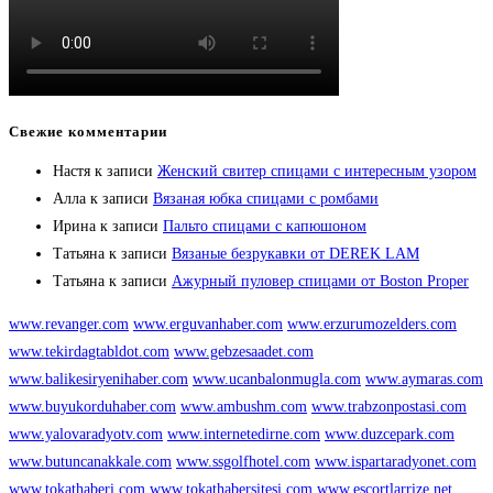
Свежие комментарии
Настя
к записи
Женский свитер спицами с интересным узором
Алла
к записи
Вязаная юбка спицами с ромбами
Ирина
к записи
Пальто спицами с капюшоном
Татьяна
к записи
Вязаные безрукавки от DEREK LAM
Татьяна
к записи
Ажурный пуловер спицами от Boston Proper
www.revanger.com
www.erguvanhaber.com
www.erzurumozelders.com
www.tekirdagtabldot.com
www.gebzesaadet.com
www.balikesiryenihaber.com
www.ucanbalonmugla.com
www.aymaras.com
www.buyukorduhaber.com
www.ambushm.com
www.trabzonpostasi.com
www.yalovaradyotv.com
www.internetedirne.com
www.duzcepark.com
www.butuncanakkale.com
www.ssgolfhotel.com
www.ispartaradyonet.com
www.tokathaberi.com
www.tokathabersitesi.com
www.escortlarrize.net