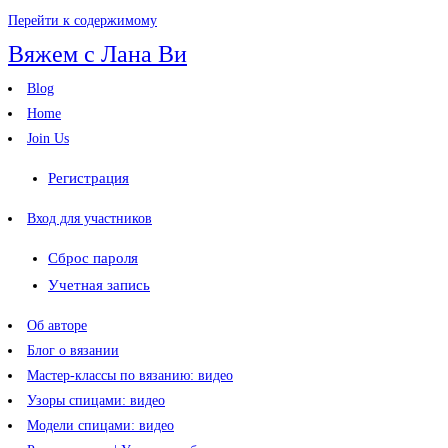
Перейти к содержимому
Вяжем с Лана Ви
Blog
Home
Join Us
Регистрация
Вход для участников
Сброс пароля
Учетная запись
Об авторе
Блог о вязании
Мастер-классы по вязанию: видео
Узоры спицами: видео
Модели спицами: видео