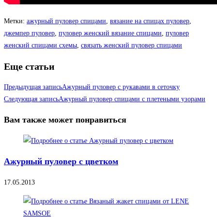
Метки
:
ажурный пуловер спицами
,
вязание на спицах пуловер
,
джемпер пуловер
,
пуловер женский вязание спицами
,
пуловер
женский спицами схемы
,
связать женский пуловер спицами
Еще статьи
Предыдущая запись
Ажурный пуловер с рукавами в сеточку
Следующая запись
Ажурный пуловер спицами с плетеными узорами
Вам также может понравиться
Ажурный пуловер с цветком
17.05.2013