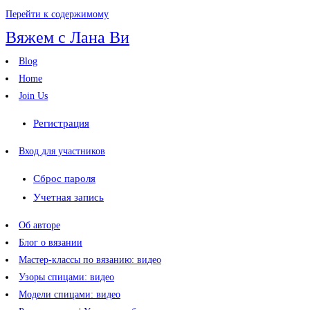
Перейти к содержимому
Вяжем с Лана Ви
Blog
Home
Join Us
Регистрация
Вход для участников
Сброс пароля
Учетная запись
Об авторе
Блог о вязании
Мастер-классы по вязанию: видео
Узоры спицами: видео
Модели спицами: видео