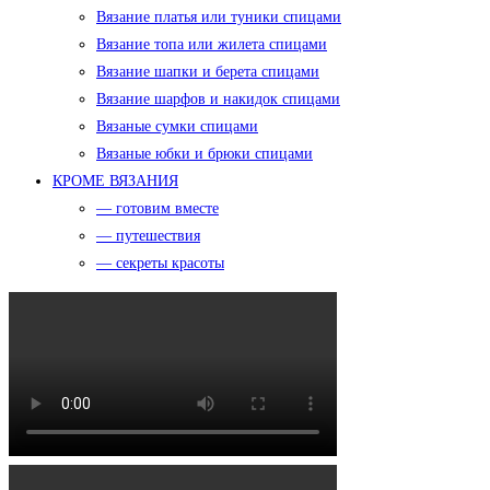
Вязание платья или туники спицами
Вязание топа или жилета спицами
Вязание шапки и берета спицами
Вязание шарфов и накидок спицами
Вязаные сумки спицами
Вязаные юбки и брюки спицами
КРОМЕ ВЯЗАНИЯ
— готовим вместе
— путешествия
— секреты красоты