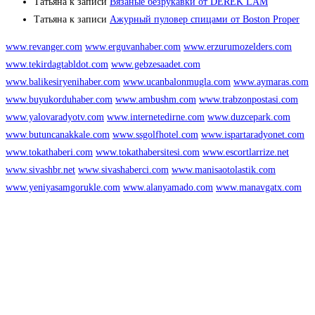
Татьяна
к записи
Вязаные безрукавки от DEREK LAM
Татьяна
к записи
Ажурный пуловер спицами от Boston Proper
www.revanger.com
www.erguvanhaber.com
www.erzurumozelders.com
www.tekirdagtabldot.com
www.gebzesaadet.com
www.balikesiryenihaber.com
www.ucanbalonmugla.com
www.aymaras.com
www.buyukorduhaber.com
www.ambushm.com
www.trabzonpostasi.com
www.yalovaradyotv.com
www.internetedirne.com
www.duzcepark.com
www.butuncanakkale.com
www.ssgolfhotel.com
www.ispartaradyonet.com
www.tokathaberi.com
www.tokathabersitesi.com
www.escortlarrize.net
www.sivashbr.net
www.sivashaberci.com
www.manisaotolastik.com
www.yeniyasamgorukle.com
www.alanyamado.com
www.manavgatx.com