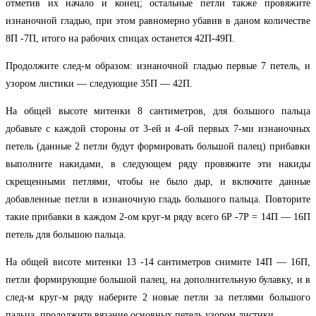
отметив их начало и конец; остальные петли также провяжите
изнаночной гладью, при этом равномерно убавив в даном количестве
8П -7П, итого на рабочих спицах останется 42П-49П.
Продолжите след-м образом: изнаночной гладью первые 7 петель, и
узором листики — следующие 35П — 42П.
На общей высоте митенки 8 сантиметров, для большого пальца
добавьте с каждой стороны от 3-ей и 4-ой первых 7-ми изнаночных
петель (данные 2 петли будут формировать большой палец) прибавки
выполните накидами, в следующем ряду провяжите эти накиды
скрещенными петлями, чтобы не было дыр, и включите данные
добавленные петли в изнаночную гладь большого пальца. Повторите
такие прибавки в каждом 2-ом круг-м ряду всего 6Р -7Р = 14П — 16П
петель для большою пальца.
На общей висоте митенки 13 -14 сантиметров снимите 14П — 16П,
петли формирующие большой палец, на дополнительную булавку, и в
след-м круг-м ряду наберите 2 новые петли за петлями большого
пальца, продолжите вязание основных петель узором листики.