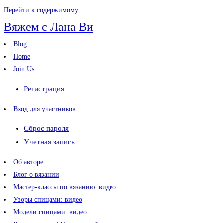
Перейти к содержимому
Вяжем с Лана Ви
Blog
Home
Join Us
Регистрация
Вход для участников
Сброс пароля
Учетная запись
Об авторе
Блог о вязании
Мастер-классы по вязанию: видео
Узоры спицами: видео
Модели спицами: видео