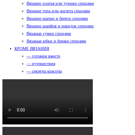
Вязание платья или туники спицами
Вязание топа или жилета спицами
Вязание шапки и берета спицами
Вязание шарфов и накидок спицами
Вязаные сумки спицами
Вязаные юбки и брюки спицами
КРОМЕ ВЯЗАНИЯ
— готовим вместе
— путешествия
— секреты красоты