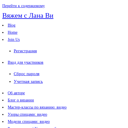
Перейти к содержимому
Вяжем с Лана Ви
Blog
Home
Join Us
Регистрация
Вход для участников
Сброс пароля
Учетная запись
Об авторе
Блог о вязании
Мастер-классы по вязанию: видео
Узоры спицами: видео
Модели спицами: видео