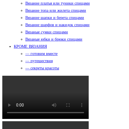
Вязание платья или туники спицами
Вязание топа или жилета спицами
Вязание шапки и берета спицами
Вязание шарфов и накидок спицами
Вязаные сумки спицами
Вязаные юбки и брюки спицами
КРОМЕ ВЯЗАНИЯ
— готовим вместе
— путешествия
— секреты красоты