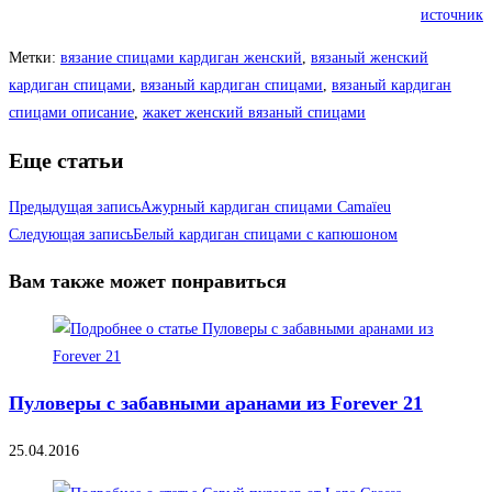
источник
Метки
:
вязание спицами кардиган женский
,
вязаный женский
кардиган спицами
,
вязаный кардиган спицами
,
вязаный кардиган
спицами описание
,
жакет женский вязаный спицами
Еще статьи
Предыдущая запись
Ажурный кардиган спицами Camaïeu
Следующая запись
Белый кардиган спицами с капюшоном
Вам также может понравиться
Пуловеры с забавными аранами из Forever 21
25.04.2016