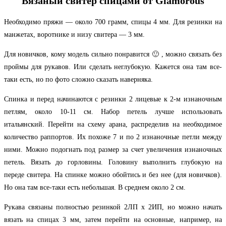
Вязаный свитер спицами от Glamorous
Необходимо пряжи — около 700 грамм, спицы 4 мм. Для резинки на
манжетах, воротнике и низу свитера — 3 мм.
Для новичков, кому модель сильно понравится 🙂 , можно связать без
проймы для рукавов. Или сделать неглубокую. Кажется она там все-
таки есть, но по фото сложно сказать наверняка.
Спинка и перед начинаются с резинки 2 лицевые к 2-м изнаночным
петлям, около 10-11 см. Набор петель лучше использовать
итальянский. Перейти на схему арана, распределив на необходимое
количество раппортов. Их похоже 7 и по 2 изнаночные петли между
ними. Можно подогнать под размер за счет увеличения изнаночных
петель. Вязать до горловины. Головину выполнить глубокую на
переде свитера. На спинке можно обойтись и без нее (для новичков).
Но она там все-таки есть небольшая. В среднем около 2 см.
Рукава связаны полностью резинкой 2ЛП х 2ИП, но можно начать
вязать на спицах 3 мм, затем перейти на основные, например, на