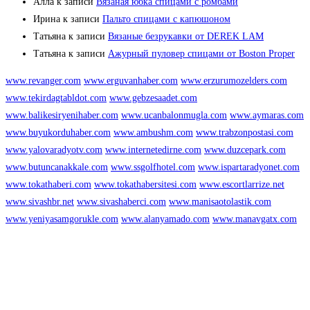
Алла
к записи
Вязаная юбка спицами с ромбами
Ирина
к записи
Пальто спицами с капюшоном
Татьяна
к записи
Вязаные безрукавки от DEREK LAM
Татьяна
к записи
Ажурный пуловер спицами от Boston Proper
www.revanger.com
www.erguvanhaber.com
www.erzurumozelders.com
www.tekirdagtabldot.com
www.gebzesaadet.com
www.balikesiryenihaber.com
www.ucanbalonmugla.com
www.aymaras.com
www.buyukorduhaber.com
www.ambushm.com
www.trabzonpostasi.com
www.yalovaradyotv.com
www.internetedirne.com
www.duzcepark.com
www.butuncanakkale.com
www.ssgolfhotel.com
www.ispartaradyonet.com
www.tokathaberi.com
www.tokathabersitesi.com
www.escortlarrize.net
www.sivashbr.net
www.sivashaberci.com
www.manisaotolastik.com
www.yeniyasamgorukle.com
www.alanyamado.com
www.manavgatx.com