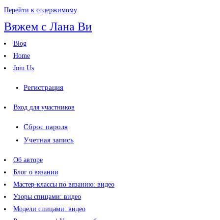
Перейти к содержимому
Вяжем с Лана Ви
Blog
Home
Join Us
Регистрация
Вход для участников
Сброс пароля
Учетная запись
Об авторе
Блог о вязании
Мастер-классы по вязанию: видео
Узоры спицами: видео
Модели спицами: видео