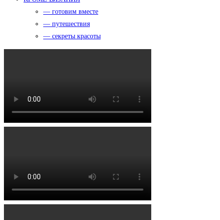
— готовим вместе
— путешествия
— секреты красоты