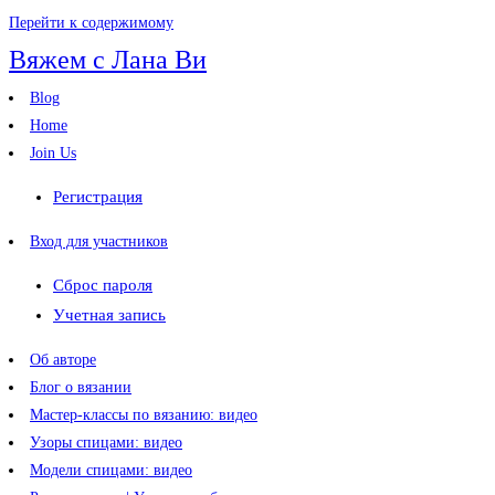
Перейти к содержимому
Вяжем с Лана Ви
Blog
Home
Join Us
Регистрация
Вход для участников
Сброс пароля
Учетная запись
Об авторе
Блог о вязании
Мастер-классы по вязанию: видео
Узоры спицами: видео
Модели спицами: видео