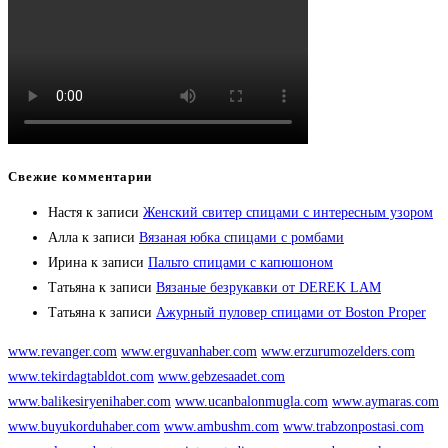
Свежие комментарии
Настя
к записи
Женский свитер спицами с интересным узором
Алла
к записи
Вязаная юбка спицами с ромбами
Ирина
к записи
Пальто спицами с капюшоном
Татьяна
к записи
Вязаные безрукавки от DEREK LAM
Татьяна
к записи
Ажурный пуловер спицами от Boston Proper
www.revanger.com
www.erguvanhaber.com
www.erzurumozelders.com
www.tekirdagtabldot.com
www.gebzesaadet.com
www.balikesiryenihaber.com
www.ucanbalonmugla.com
www.aymaras.com
www.buyukorduhaber.com
www.ambushm.com
www.trabzonpostasi.com